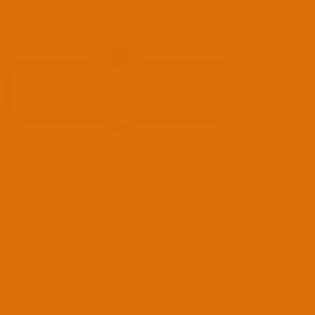
Kullanıcı:
Ara
Advanced...
Menü
Forumlar
Yeni Mesajlar
Forumlarda Ara
confıg düzenle
OC Config Düzenle
REHBERLER
OpenCore Rehberler
Clover Rehberler
KURULUM DOSYALARI
macOS Tahoe
macOS Sequoia
macOS Sonoma
macOS Ventura
macOS Monterey
macOS Big
Sur
macOS Catalina
macOS Mojave
macOS High Sierra
macOS Sierra
macOS El Capitan