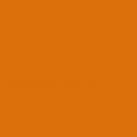
frh664 Kullanıcısına verilmiş ödüller
frh664