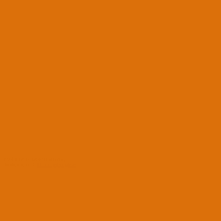
frh664 henüz hiç ödül almamış.
Toplam puan: 0
Tüm kupaları göster