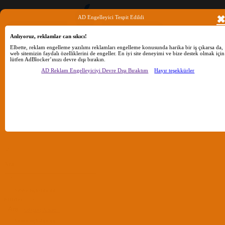
AD Engelleyici Tespit Edildi
Anlıyoruz, reklamlar can sıkıcı!
Elbette, reklam engelleme yazılımı reklamları engelleme konusunda harika bir iş çıkarsa da,
web sitemizin faydalı özelliklerini de engeller. En iyi site deneyimi ve bize destek olmak için
lütfen AdBlocker’ınızı devre dışı bırakın.
AD Reklam Engelleyiciyi Devre Dışı Bıraktım
Hayır teşekkürler
Ara
Sadece başlıkları ara
Kullanıcı:
Ara
Gelişmiş Arama...
Sadece başlıkları ara