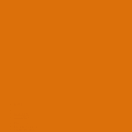
frh664
osxinfo-light
Turkce (TR)
Bize Ulaşın
Kullanım ve Şartlar
Gizlilik Politikası