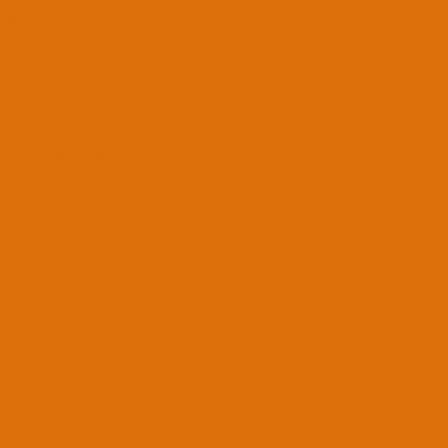
Giriş Yap
Kayıt Ol
Ara
Sadece başlıkları ara
Kullanıcı:
Ara
Gelişmiş Arama...
Sadece başlıkları ara
Kullanıcı:
Ara
Advanced...
Menü