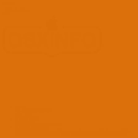
Kullanıcı:
Ara
Advanced...
Menü
Forumlar
Yeni Mesajlar
Forumlarda Ara
confıg düzenle
OC Config Düzenle
REHBERLER
OpenCore Rehberler
Clover Rehberler
KURULUM DOSYALARI
macOS Tahoe
macOS Sequoia
macOS Sonoma
macOS Ventura
macOS Monterey
macOS Big
Sur
macOS Catalina
macOS Mojave
macOS High Sierra
macOS Sierra
macOS El Capitan