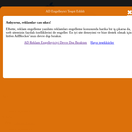
AD Engelleyici Tespit Edildi
Anlıyoruz, reklamlar can sıkıcı!
Elbette, reklam engelleme yazılımı reklamları engelleme konusunda harika bir iş çıkarsa da,
web sitemizin faydalı özelliklerini de engeller. En iyi site deneyimi ve bize destek olmak için
lütfen AdBlocker’ınızı devre dışı bırakın.
AD Reklam Engelleyiciyi Devre Dışı Bıraktım
Hayır teşekkürler
Ara
Sadece başlıkları ara
Kullanıcı:
Ara
Gelişmiş Arama...
Sadece başlıkları ara