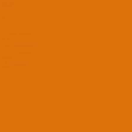
Giriş Yap
Kayıt Ol
Ara
Sadece başlıkları ara
Kullanıcı:
Ara
Gelişmiş Arama...
Sadece başlıkları ara
Kullanıcı:
Ara
Advanced...
Menü