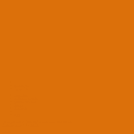
osxinfo-light
Turkce (TR)
Bize Ulaşın
Kullanım ve Şartlar
Gizlilik Politikası
Yardım
Ana Sayfa
RSS
®
Forum software by XenForo
© 2010-2020 XenForo Ltd.
Build Signature
© By
XenTR
Üst
Alt