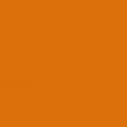
F
Frknakgl1903
APPRENTICE
Mesajlar
17
Öne Çıkan İçerikler
0
Tepki puanı
3
Puanları