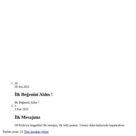
20
28 Ara 2021
İlk Beğenini Aldın !
İlk Beğenini Aldın !
1
3 Kas 2021
İlk Mesajınız
OSXinfo'ya hoşgeldin! İlk mesajın, ilk ödül puanın. Umarız daha fazlasınıda başaracaksın.
Toplam puan: 21
Tüm kupaları göster