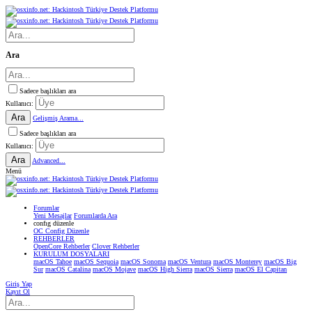
Ara
Sadece başlıkları ara
Kullanıcı:
Ara
Gelişmiş Arama...
Sadece başlıkları ara
Kullanıcı:
Ara
Advanced...
Menü
Forumlar
Yeni Mesajlar
Forumlarda Ara
confıg düzenle
OC Config Düzenle
REHBERLER
OpenCore Rehberler
Clover Rehberler
KURULUM DOSYALARI
macOS Tahoe
macOS Sequoia
macOS Sonoma
macOS Ventura
macOS Monterey
macOS Big
Sur
macOS Catalina
macOS Mojave
macOS High Sierra
macOS Sierra
macOS El Capitan
Giriş Yap
Kayıt Ol