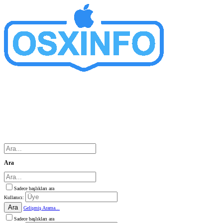
Ara
Sadece başlıkları ara
Kullanıcı:
Ara
Gelişmiş Arama...
Sadece başlıkları ara