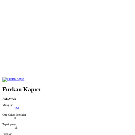
Furkan Kapıcı
PADAVAN
Mesajlar
156
Öne Çıkan İçerikler
0
Tepki puanı
15
Puanları