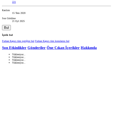
221
Katılım
15 Tem 2020
Son Görülme
21 Eyl 2025
Bul
İçerik bul
Furkan Kapıcı tüm içeriğini bul
Furkan Kapıcı tüm konularını bul
Son Etkinlikler
Gönderiler
Öne Çıkan İçerikler
Hakkında
Yükleniyor...
Yükleniyor...
Yükleniyor...
Yükleniyor...