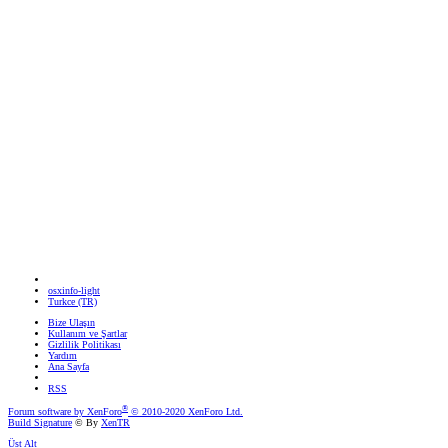
osxinfo-light
Turkce (TR)
Bize Ulaşın
Kullanım ve Şartlar
Gizlilik Politikası
Yardım
Ana Sayfa
RSS
®
Forum software by XenForo
© 2010-2020 XenForo Ltd.
Build Signature
© By
XenTR
Üst
Alt