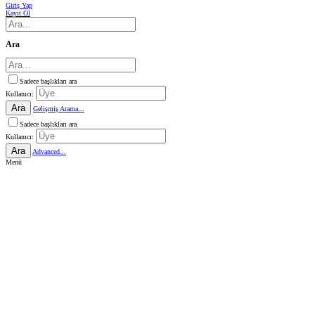
Giriş Yap
Kayıt Ol
Ara
Sadece başlıkları ara
Kullanıcı:
Ara
Gelişmiş Arama...
Sadece başlıkları ara
Kullanıcı:
Ara
Advanced...
Menü