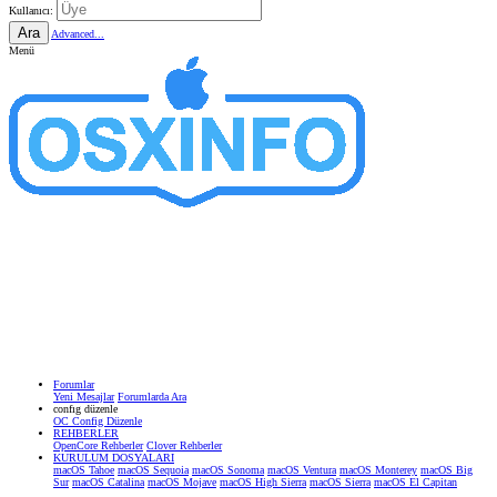
Kullanıcı:
Ara
Advanced...
Menü
Forumlar
Yeni Mesajlar
Forumlarda Ara
confıg düzenle
OC Config Düzenle
REHBERLER
OpenCore Rehberler
Clover Rehberler
KURULUM DOSYALARI
macOS Tahoe
macOS Sequoia
macOS Sonoma
macOS Ventura
macOS Monterey
macOS Big
Sur
macOS Catalina
macOS Mojave
macOS High Sierra
macOS Sierra
macOS El Capitan