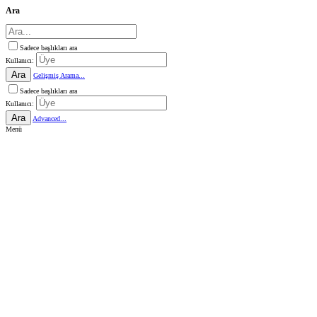
Ara
Sadece başlıkları ara
Kullanıcı:
Ara
Gelişmiş Arama...
Sadece başlıkları ara
Kullanıcı:
Ara
Advanced...
Menü