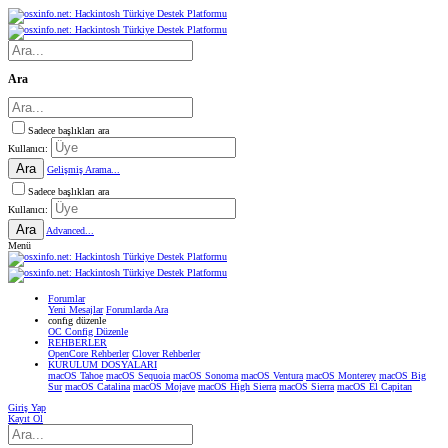
Ara
Sadece başlıkları ara
Kullanıcı:
Ara
Gelişmiş Arama...
Sadece başlıkları ara
Kullanıcı:
Ara
Advanced...
Menü
Forumlar
Yeni Mesajlar
Forumlarda Ara
confıg düzenle
OC Config Düzenle
REHBERLER
OpenCore Rehberler
Clover Rehberler
KURULUM DOSYALARI
macOS Tahoe
macOS Sequoia
macOS Sonoma
macOS Ventura
macOS Monterey
macOS Big
Sur
macOS Catalina
macOS Mojave
macOS High Sierra
macOS Sierra
macOS El Capitan
Giriş Yap
Kayıt Ol