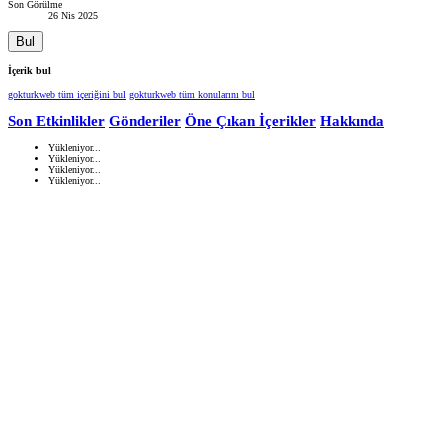
Son Görülme
26 Nis 2025
Bul
İçerik bul
gokturkweb tüm içeriğini bul
gokturkweb tüm konularını bul
Son Etkinlikler
Gönderiler
Öne Çıkan İçerikler
Hakkında
Yükleniyor...
Yükleniyor...
Yükleniyor...
Yükleniyor...