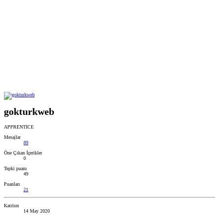
gokturkweb
APPRENTICE
Mesajlar
89
Öne Çıkan İçerikler
0
Tepki puanı
49
Puanları
21
Katılım
14 May 2020