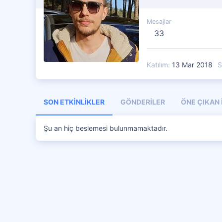
Mesajlar
33
Katılım
13 Mar 2018
S
SON ETKINLIKLER
GÖNDERILER
ÖNE ÇIKAN 
Şu an hiç beslemesi bulunmamaktadır.