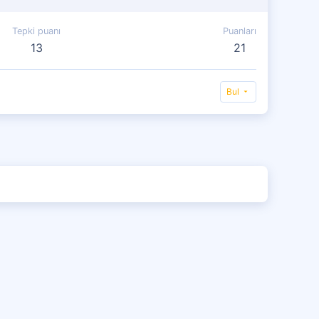
Tepki puanı
Puanları
13
21
Bul