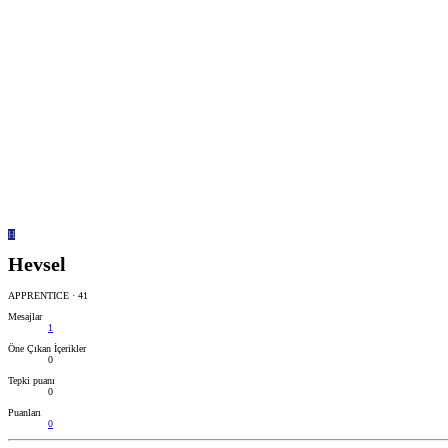
H
Hevsel
APPRENTICE
·
41
Mesajlar
1
Öne Çıkan İçerikler
0
Tepki puanı
0
Puanları
0