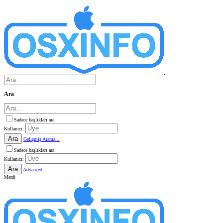
Ara
Sadece başlıkları ara
Kullanıcı:
Ara
Gelişmiş Arama...
Sadece başlıkları ara
Kullanıcı:
Ara
Advanced...
Menü