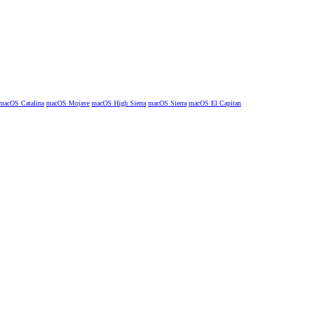
macOS Catalina
macOS Mojave
macOS High Sierra
macOS Sierra
macOS El Capitan