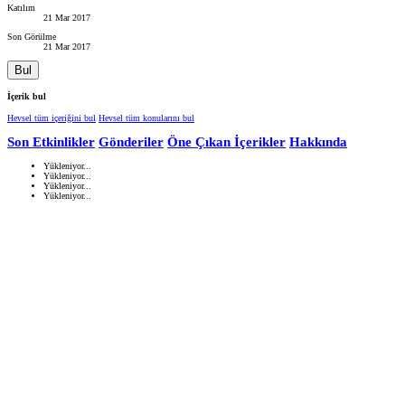
Katılım
21 Mar 2017
Son Görülme
21 Mar 2017
Bul
İçerik bul
Hevsel tüm içeriğini bul
Hevsel tüm konularını bul
Son Etkinlikler
Gönderiler
Öne Çıkan İçerikler
Hakkında
Yükleniyor...
Yükleniyor...
Yükleniyor...
Yükleniyor...