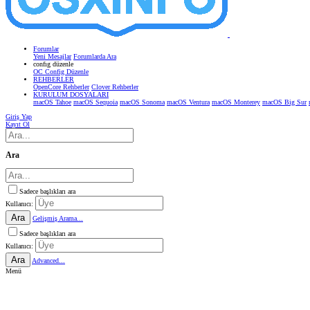
Forumlar
Yeni Mesajlar
Forumlarda Ara
confıg düzenle
OC Config Düzenle
REHBERLER
OpenCore Rehberler
Clover Rehberler
KURULUM DOSYALARI
macOS Tahoe
macOS Sequoia
macOS Sonoma
macOS Ventura
macOS Monterey
macOS Big Sur
Giriş Yap
Kayıt Ol
Ara
Sadece başlıkları ara
Kullanıcı:
Ara
Gelişmiş Arama...
Sadece başlıkları ara
Kullanıcı:
Ara
Advanced...
Menü