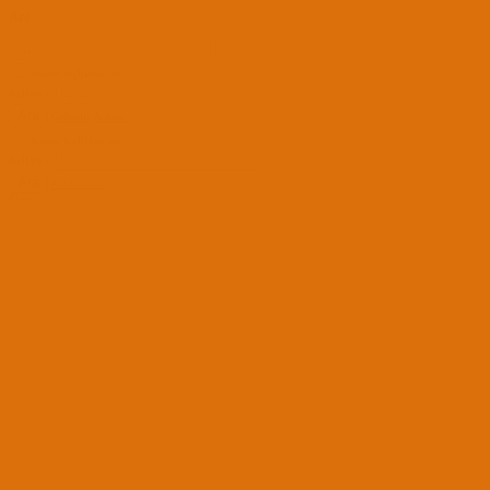
Ara
Sadece başlıkları ara
Kullanıcı:
Ara
Gelişmiş Arama...
Sadece başlıkları ara
Kullanıcı:
Ara
Advanced...
Menü