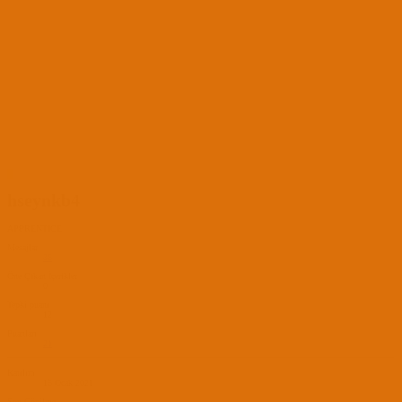
H
hseynkb4
APPRENTICE
Mesajlar
36
Öne Çıkan İçerikler
0
Tepki puanı
12
Puanları
21
Katılım
15 Ocak 2021
Son Görülme