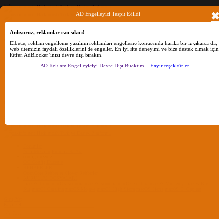
AD Engelleyici Tespit Edildi
Anlıyoruz, reklamlar can sıkıcı!
Ara
Elbette, reklam engelleme yazılımı reklamları engelleme konusunda harika bir iş çıkarsa da,
web sitemizin faydalı özelliklerini de engeller. En iyi site deneyimi ve bize destek olmak için
lütfen AdBlocker’ınızı devre dışı bırakın.
Sadece başlıkları ara
AD Reklam Engelleyiciyi Devre Dışı Bıraktım
Hayır teşekkürler
Kullanıcı:
Ara
Gelişmiş Arama...
Sadece başlıkları ara
Kullanıcı:
Ara
Advanced...
Menü
Forumlar
Yeni Mesajlar
Forumlarda Ara
confıg düzenle
OC Config Düzenle
REHBERLER
OpenCore Rehberler
Clover Rehberler
KURULUM DOSYALARI
macOS Tahoe
macOS Sequoia
macOS Sonoma
macOS Ventura
macOS Monterey
macOS Big
Sur
macOS Catalina
macOS Mojave
macOS High Sierra
macOS Sierra
macOS El Capitan
Giriş Yap
Kayıt Ol