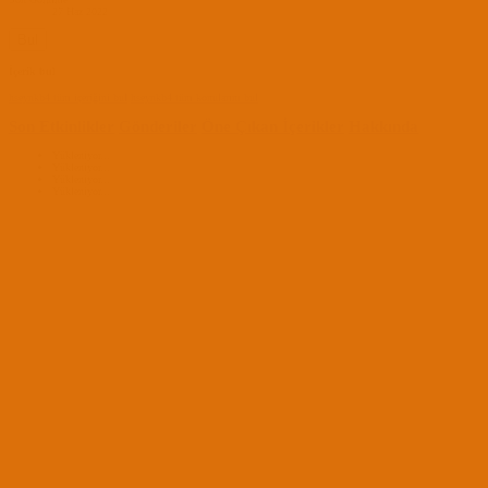
27 Haz 2022
Bul
İçerik bul
hseynkb4 tüm içeriğini bul
hseynkb4 tüm konularını bul
Son Etkinlikler
Gönderiler
Öne Çıkan İçerikler
Hakkında
Yükleniyor...
Yükleniyor...
Yükleniyor...
Yükleniyor...