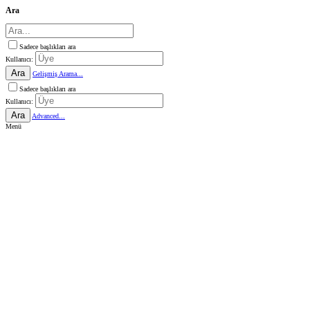
Ara
Sadece başlıkları ara
Kullanıcı:
Ara
Gelişmiş Arama...
Sadece başlıkları ara
Kullanıcı:
Ara
Advanced...
Menü