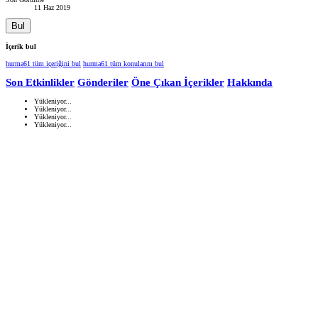
11 Haz 2019
Bul
İçerik bul
hurma61 tüm içeriğini bul
hurma61 tüm konularını bul
Son Etkinlikler
Gönderiler
Öne Çıkan İçerikler
Hakkında
Yükleniyor...
Yükleniyor...
Yükleniyor...
Yükleniyor...