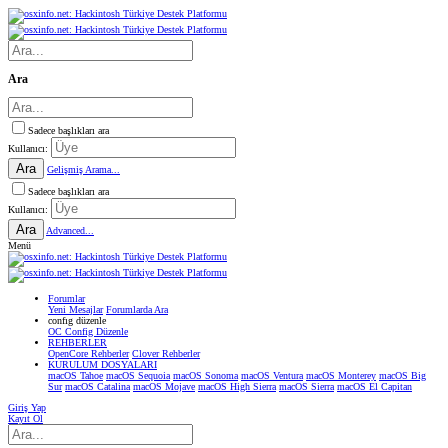
Ara
Sadece başlıkları ara
Kullanıcı:
Ara
Gelişmiş Arama...
Sadece başlıkları ara
Kullanıcı:
Ara
Advanced...
Menü
Forumlar
Yeni Mesajlar
Forumlarda Ara
confıg düzenle
OC Config Düzenle
REHBERLER
OpenCore Rehberler
Clover Rehberler
KURULUM DOSYALARI
macOS Tahoe
macOS Sequoia
macOS Sonoma
macOS Ventura
macOS Monterey
macOS Big
Sur
macOS Catalina
macOS Mojave
macOS High Sierra
macOS Sierra
macOS El Capitan
Giriş Yap
Kayıt Ol