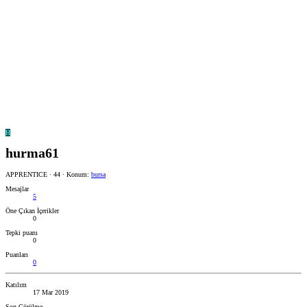
H
hurma61
APPRENTICE
·
44
·
Konum:
bursa
Mesajlar
5
Öne Çıkan İçerikler
0
Tepki puanı
0
Puanları
0
Katılım
17 Mar 2019
Son Görülme