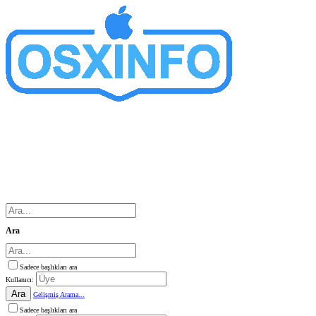
Ara
Sadece başlıkları ara
Kullanıcı:
Ara
Gelişmiş Arama...
Sadece başlıkları ara