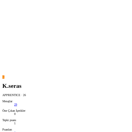
K
K.seras
APPRENTICE
·
26
Mesajlar
29
Öne Çıkan İçerikler
0
Tepki puanı
1
Puanları