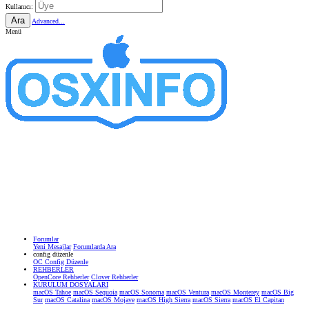
Kullanıcı:
Ara
Advanced...
Menü
Forumlar
Yeni Mesajlar
Forumlarda Ara
confıg düzenle
OC Config Düzenle
REHBERLER
OpenCore Rehberler
Clover Rehberler
KURULUM DOSYALARI
macOS Tahoe
macOS Sequoia
macOS Sonoma
macOS Ventura
macOS Monterey
macOS Big
Sur
macOS Catalina
macOS Mojave
macOS High Sierra
macOS Sierra
macOS El Capitan