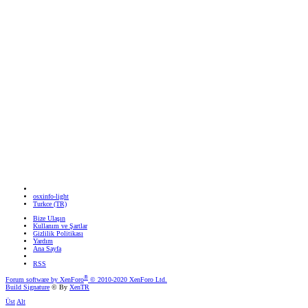
osxinfo-light
Turkce (TR)
Bize Ulaşın
Kullanım ve Şartlar
Gizlilik Politikası
Yardım
Ana Sayfa
RSS
®
Forum software by XenForo
© 2010-2020 XenForo Ltd.
Build Signature
© By
XenTR
Üst
Alt