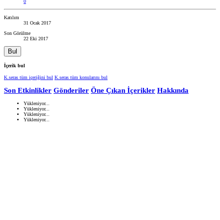
0
Katılım
31 Ocak 2017
Son Görülme
22 Eki 2017
Bul
İçerik bul
K.seras tüm içeriğini bul
K.seras tüm konularını bul
Son Etkinlikler
Gönderiler
Öne Çıkan İçerikler
Hakkında
Yükleniyor...
Yükleniyor...
Yükleniyor...
Yükleniyor...