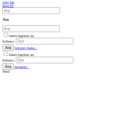
Giriş Yap
Kayıt Ol
Ara
Sadece başlıkları ara
Kullanıcı:
Ara
Gelişmiş Arama...
Sadece başlıkları ara
Kullanıcı:
Ara
Advanced...
Menü