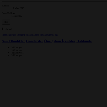
Katılım
19 May 2019
Son Görülme
1 Nis 2022
Bul
İçerik bul
kemalsans tüm içeriğini bul
kemalsans tüm konularını bul
Son Etkinlikler
Gönderiler
Öne Çıkan İçerikler
Hakkında
Yükleniyor...
Yükleniyor...
Yükleniyor...
Yükleniyor...