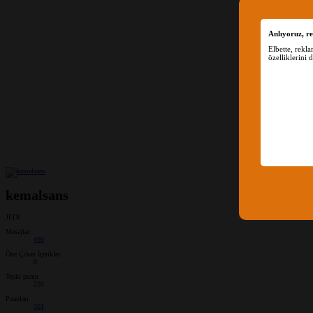
Anlıyoruz, re
Elbette, rekl
özelliklerini 
kemalsans
JEDI
Mesajlar
490
Öne Çıkan İçerikler
0
Tepki puanı
226
Puanları
301