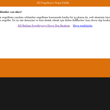
AD Engelleyici Tespit Edildi
klamlar can sıkıcı!
am engelleme yazılımı reklamları engelleme konusunda harika bir iş çıkarsa da, web sitemizin fayd
de engeller. En iyi site deneyimi ve bize destek olmak için lütfen AdBlocker’ınızı devre dışı bırakı
AD Reklam Engelleyiciyi Devre Dışı Bıraktım
Hayır teşekkürler