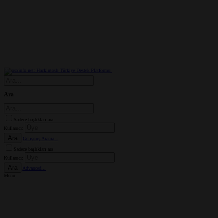
Ara
Sadece başlıkları ara
Kullanıcı:
Ara
Gelişmiş Arama...
Sadece başlıkları ara
Kullanıcı:
Ara
Advanced...
Menü