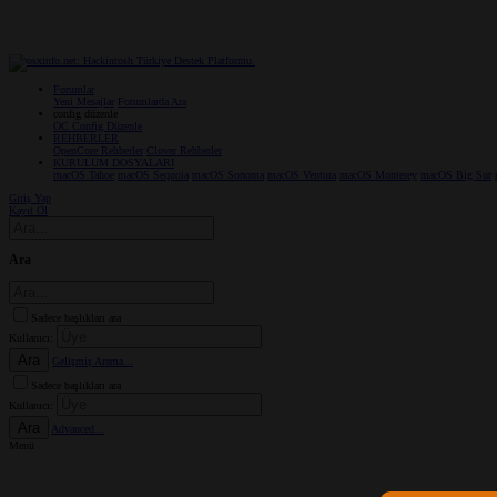
Forumlar
Yeni Mesajlar
Forumlarda Ara
confıg düzenle
OC Config Düzenle
REHBERLER
OpenCore Rehberler
Clover Rehberler
KURULUM DOSYALARI
macOS Tahoe
macOS Sequoia
macOS Sonoma
macOS Ventura
macOS Monterey
macOS Big Sur
Giriş Yap
Kayıt Ol
Ara
Sadece başlıkları ara
Kullanıcı:
Ara
Gelişmiş Arama...
Sadece başlıkları ara
Kullanıcı:
Ara
Advanced...
Menü