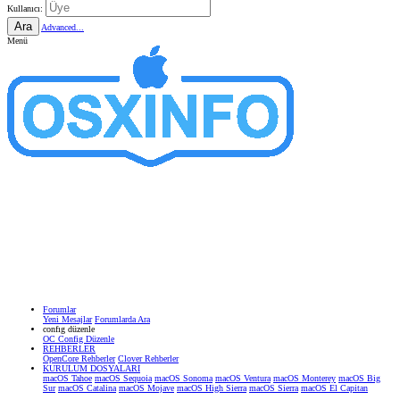
Kullanıcı:
Ara
Advanced...
Menü
Forumlar
Yeni Mesajlar
Forumlarda Ara
confıg düzenle
OC Config Düzenle
REHBERLER
OpenCore Rehberler
Clover Rehberler
KURULUM DOSYALARI
macOS Tahoe
macOS Sequoia
macOS Sonoma
macOS Ventura
macOS Monterey
macOS Big
Sur
macOS Catalina
macOS Mojave
macOS High Sierra
macOS Sierra
macOS El Capitan