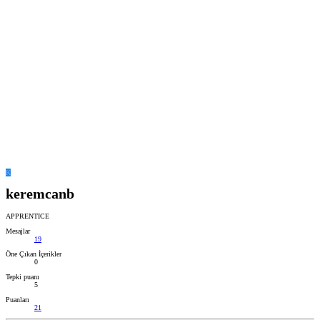
K
keremcanb
APPRENTICE
Mesajlar
19
Öne Çıkan İçerikler
0
Tepki puanı
5
Puanları
21