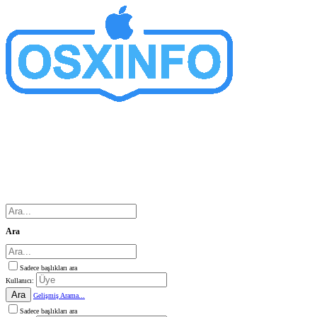
Ara
Sadece başlıkları ara
Kullanıcı:
Ara
Gelişmiş Arama...
Sadece başlıkları ara