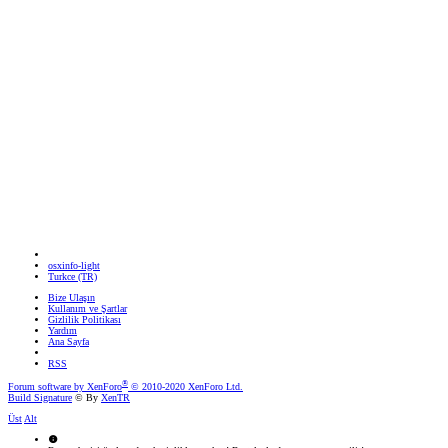
osxinfo-light
Turkce (TR)
Bize Ulaşın
Kullanım ve Şartlar
Gizlilik Politikası
Yardım
Ana Sayfa
RSS
®
Forum software by XenForo
© 2010-2020 XenForo Ltd.
Build Signature
© By
XenTR
Üst
Alt