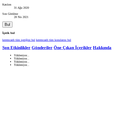
Katılım
31 Ağu 2020
Son Görülme
28 Nis 2021
Bul
İçerik bul
keremcanb tüm içeriğini bul
keremcanb tüm konularını bul
Son Etkinlikler
Gönderiler
Öne Çıkan İçerikler
Hakkında
Yükleniyor...
Yükleniyor...
Yükleniyor...
Yükleniyor...