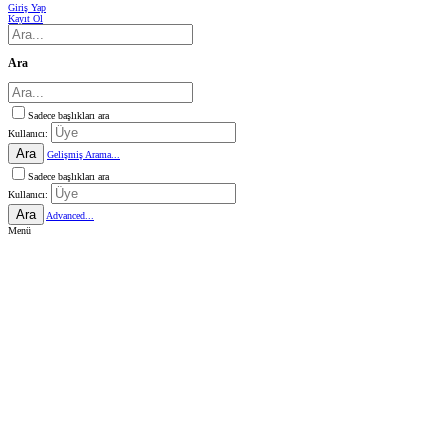
Giriş Yap
Kayıt Ol
Ara
Sadece başlıkları ara
Kullanıcı:
Ara
Gelişmiş Arama...
Sadece başlıkları ara
Kullanıcı:
Ara
Advanced...
Menü