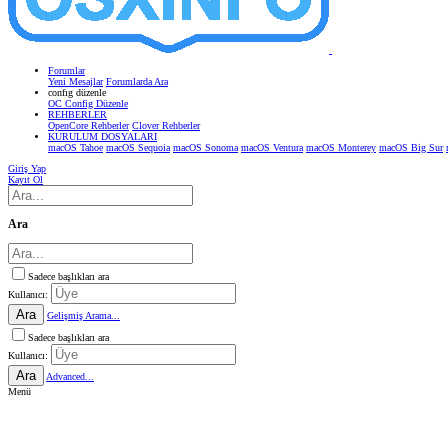
Forumlar
Yeni Mesajlar
Forumlarda Ara
confıg düzenle
OC Config Düzenle
REHBERLER
OpenCore Rehberler
Clover Rehberler
KURULUM DOSYALARI
macOS Tahoe
macOS Sequoia
macOS Sonoma
macOS Ventura
macOS Monterey
macOS Big Sur
Giriş Yap
Kayıt Ol
Ara
Sadece başlıkları ara
Kullanıcı:
Ara
Gelişmiş Arama...
Sadece başlıkları ara
Kullanıcı:
Ara
Advanced...
Menü