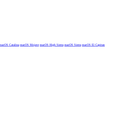
macOS Catalina
macOS Mojave
macOS High Sierra
macOS Sierra
macOS El Capitan