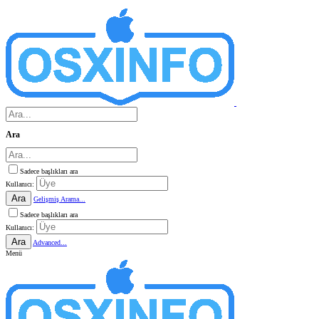
Ara
Sadece başlıkları ara
Kullanıcı:
Ara
Gelişmiş Arama...
Sadece başlıkları ara
Kullanıcı:
Ara
Advanced...
Menü