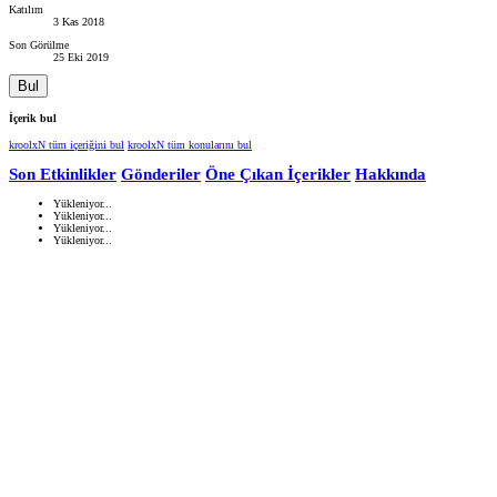
Katılım
3 Kas 2018
Son Görülme
25 Eki 2019
Bul
İçerik bul
kroolxN tüm içeriğini bul
kroolxN tüm konularını bul
Son Etkinlikler
Gönderiler
Öne Çıkan İçerikler
Hakkında
Yükleniyor...
Yükleniyor...
Yükleniyor...
Yükleniyor...