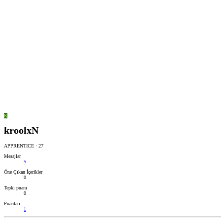
K
kroolxN
APPRENTICE
·
27
Mesajlar
5
Öne Çıkan İçerikler
0
Tepki puanı
0
Puanları
1