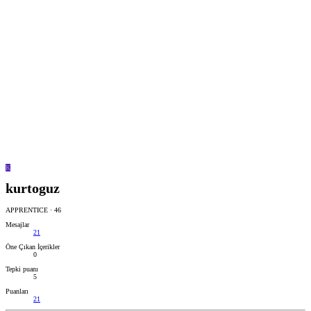
K
kurtoguz
APPRENTICE
·
46
Mesajlar
21
Öne Çıkan İçerikler
0
Tepki puanı
5
Puanları
21