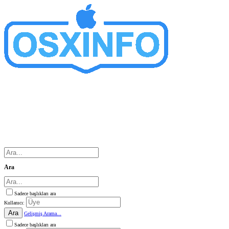
Ara
Sadece başlıkları ara
Kullanıcı:
Ara
Gelişmiş Arama...
Sadece başlıkları ara