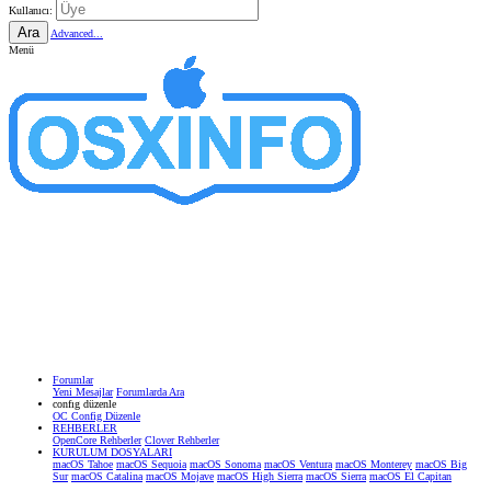
Kullanıcı:
Ara
Advanced...
Menü
Forumlar
Yeni Mesajlar
Forumlarda Ara
confıg düzenle
OC Config Düzenle
REHBERLER
OpenCore Rehberler
Clover Rehberler
KURULUM DOSYALARI
macOS Tahoe
macOS Sequoia
macOS Sonoma
macOS Ventura
macOS Monterey
macOS Big
Sur
macOS Catalina
macOS Mojave
macOS High Sierra
macOS Sierra
macOS El Capitan