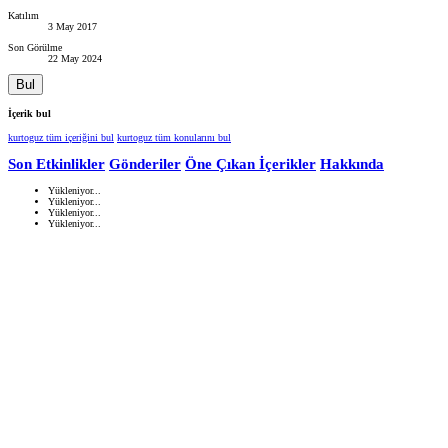
Katılım
3 May 2017
Son Görülme
22 May 2024
Bul
İçerik bul
kurtoguz tüm içeriğini bul
kurtoguz tüm konularını bul
Son Etkinlikler
Gönderiler
Öne Çıkan İçerikler
Hakkında
Yükleniyor...
Yükleniyor...
Yükleniyor...
Yükleniyor...