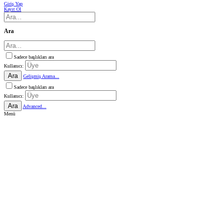
Giriş Yap
Kayıt Ol
Ara
Sadece başlıkları ara
Kullanıcı:
Ara
Gelişmiş Arama...
Sadece başlıkları ara
Kullanıcı:
Ara
Advanced...
Menü