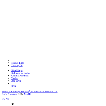
osxinfo-light
Turkce (TR)
Bize Ulaşın
Kullanım ve Şartlar
Gizlilik Politikası
Yardım
Ana Sayfa
RSS
®
Forum software by XenForo
© 2010-2020 XenForo Ltd.
Build Signature
© By
XenTR
Üst
Alt