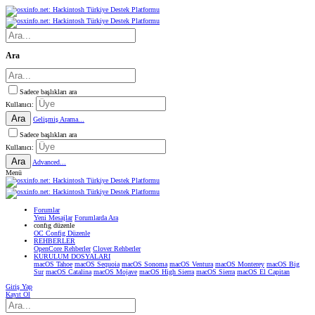
Ara
Sadece başlıkları ara
Kullanıcı:
Ara
Gelişmiş Arama...
Sadece başlıkları ara
Kullanıcı:
Ara
Advanced...
Menü
Forumlar
Yeni Mesajlar
Forumlarda Ara
confıg düzenle
OC Config Düzenle
REHBERLER
OpenCore Rehberler
Clover Rehberler
KURULUM DOSYALARI
macOS Tahoe
macOS Sequoia
macOS Sonoma
macOS Ventura
macOS Monterey
macOS Big
Sur
macOS Catalina
macOS Mojave
macOS High Sierra
macOS Sierra
macOS El Capitan
Giriş Yap
Kayıt Ol