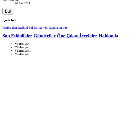
26 Eki 2024
Bul
İçerik bul
lostfxo tüm içeriğini bul
lostfxo tüm konularını bul
Son Etkinlikler
Gönderiler
Öne Çıkan İçerikler
Hakkında
Yükleniyor...
Yükleniyor...
Yükleniyor...
Yükleniyor...