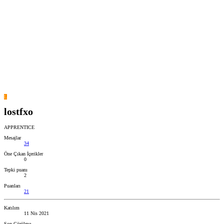
L
lostfxo
APPRENTICE
Mesajlar
34
Öne Çıkan İçerikler
0
Tepki puanı
2
Puanları
21
Katılım
11 Nis 2021
Son Görülme