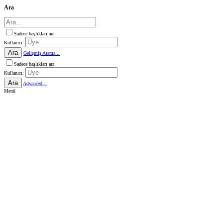
Ara
Sadece başlıkları ara
Kullanıcı:
Ara
Gelişmiş Arama...
Sadece başlıkları ara
Kullanıcı:
Ara
Advanced...
Menü