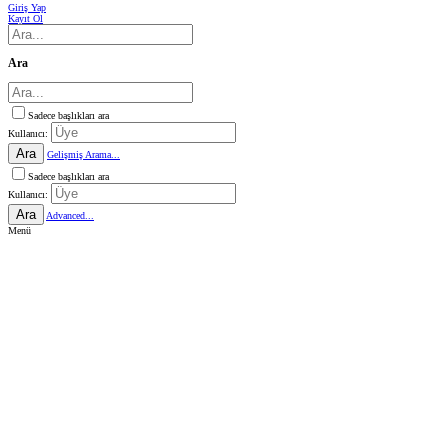
Giriş Yap
Kayıt Ol
Ara
Sadece başlıkları ara
Kullanıcı:
Ara
Gelişmiş Arama...
Sadece başlıkları ara
Kullanıcı:
Ara
Advanced...
Menü