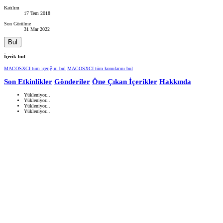
Katılım
17 Tem 2018
Son Görülme
31 Mar 2022
Bul
İçerik bul
MACOSXCI tüm içeriğini bul
MACOSXCI tüm konularını bul
Son Etkinlikler
Gönderiler
Öne Çıkan İçerikler
Hakkında
Yükleniyor...
Yükleniyor...
Yükleniyor...
Yükleniyor...