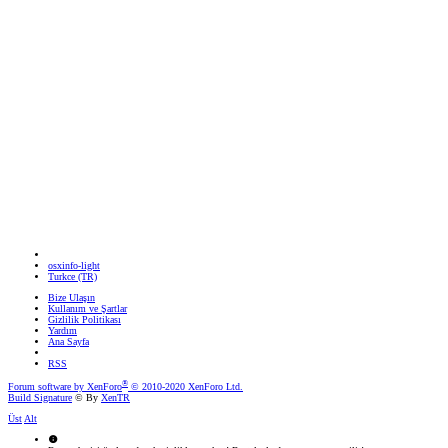
osxinfo-light
Turkce (TR)
Bize Ulaşın
Kullanım ve Şartlar
Gizlilik Politikası
Yardım
Ana Sayfa
RSS
®
Forum software by XenForo
© 2010-2020 XenForo Ltd.
Build Signature
© By
XenTR
Üst
Alt