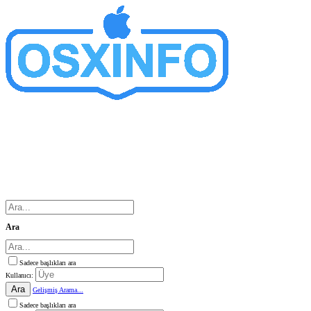
Ara
Sadece başlıkları ara
Kullanıcı:
Ara
Gelişmiş Arama...
Sadece başlıkları ara