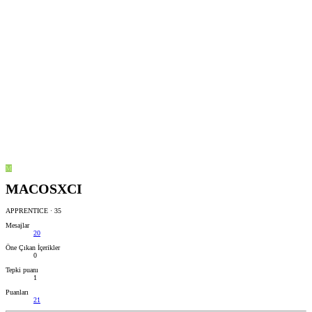
M
MACOSXCI
APPRENTICE
·
35
Mesajlar
20
Öne Çıkan İçerikler
0
Tepki puanı
1
Puanları
21