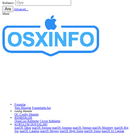
Kullanıcı:
Ara
Advanced...
Menü
Forumlar
Yeni Mesajlar
Forumlarda Ara
confıg düzenle
OC Config Düzenle
REHBERLER
OpenCore Rehberler
Clover Rehberler
KURULUM DOSYALARI
macOS Tahoe
macOS Sequoia
macOS Sonoma
macOS Ventura
macOS Monterey
macOS Big
Sur
macOS Catalina
macOS Mojave
macOS High Sierra
macOS Sierra
macOS El Capitan