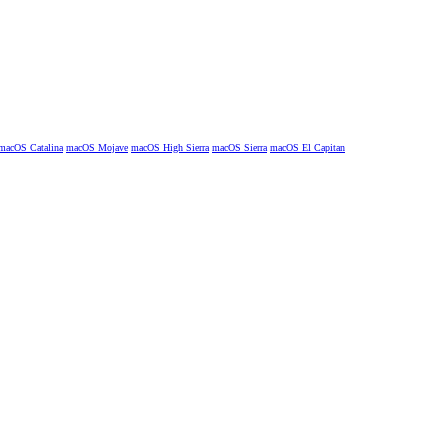
macOS Catalina
macOS Mojave
macOS High Sierra
macOS Sierra
macOS El Capitan