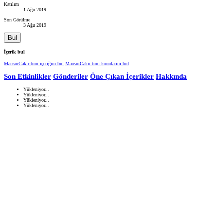
Katılım
1 Ağu 2019
Son Görülme
3 Ağu 2019
Bul
İçerik bul
MansurCakir tüm içeriğini bul
MansurCakir tüm konularını bul
Son Etkinlikler
Gönderiler
Öne Çıkan İçerikler
Hakkında
Yükleniyor...
Yükleniyor...
Yükleniyor...
Yükleniyor...