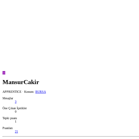
M
MansurCakir
APPRENTICE
·
Konum:
BURSA
Mesajlar
3
Öne Çıkan İçerikler
0
Tepki puanı
1
Puanları
21