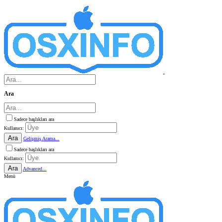
Ara
Sadece başlıkları ara
Kullanıcı:
Ara
Gelişmiş Arama...
Sadece başlıkları ara
Kullanıcı:
Ara
Advanced...
Menü