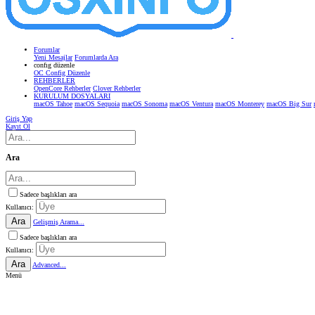
Forumlar
Yeni Mesajlar
Forumlarda Ara
confıg düzenle
OC Config Düzenle
REHBERLER
OpenCore Rehberler
Clover Rehberler
KURULUM DOSYALARI
macOS Tahoe
macOS Sequoia
macOS Sonoma
macOS Ventura
macOS Monterey
macOS Big Sur
Giriş Yap
Kayıt Ol
Ara
Sadece başlıkları ara
Kullanıcı:
Ara
Gelişmiş Arama...
Sadece başlıkları ara
Kullanıcı:
Ara
Advanced...
Menü