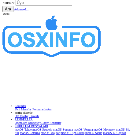
Kullanıcı:
Ara
Advanced...
Menü
Forumlar
Yeni Mesajlar
Forumlarda Ara
confıg düzenle
OC Config Düzenle
REHBERLER
OpenCore Rehberler
Clover Rehberler
KURULUM DOSYALARI
macOS Tahoe
macOS Sequoia
macOS Sonoma
macOS Ventura
macOS Monterey
macOS Big
Sur
macOS Catalina
macOS Mojave
macOS High Sierra
macOS Sierra
macOS El Capitan