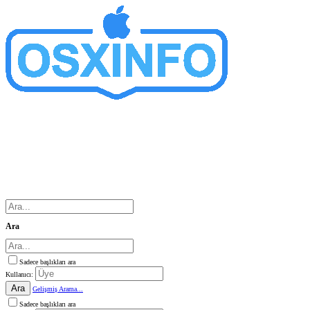
Ara
Sadece başlıkları ara
Kullanıcı:
Ara
Gelişmiş Arama...
Sadece başlıkları ara