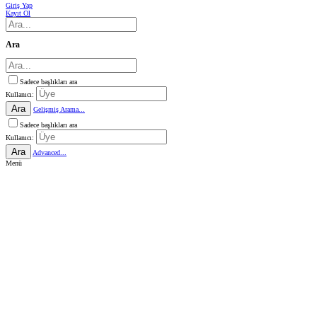
Giriş Yap
Kayıt Ol
Ara
Sadece başlıkları ara
Kullanıcı:
Ara
Gelişmiş Arama...
Sadece başlıkları ara
Kullanıcı:
Ara
Advanced...
Menü