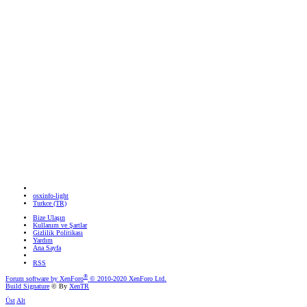
osxinfo-light
Turkce (TR)
Bize Ulaşın
Kullanım ve Şartlar
Gizlilik Politikası
Yardım
Ana Sayfa
RSS
®
Forum software by XenForo
© 2010-2020 XenForo Ltd.
Build Signature
© By
XenTR
Üst
Alt