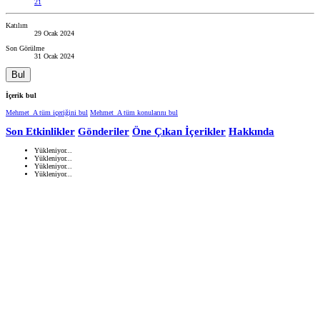
21
Katılım
29 Ocak 2024
Son Görülme
31 Ocak 2024
Bul
İçerik bul
Mehmet_A tüm içeriğini bul
Mehmet_A tüm konularını bul
Son Etkinlikler
Gönderiler
Öne Çıkan İçerikler
Hakkında
Yükleniyor...
Yükleniyor...
Yükleniyor...
Yükleniyor...