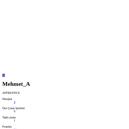
M
Mehmet_A
APPRENTICE
Mesajlar
4
Öne Çıkan İçerikler
0
Tepki puanı
1
Puanları