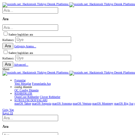
Ara
Sadece başlıkları ara
Kullanıcı:
Ara
Gelişmiş Arama...
Sadece başlıkları ara
Kullanıcı:
Ara
Advanced...
Menü
Forumlar
Yeni Mesajlar
Forumlarda Ara
confıg düzenle
OC Config Düzenle
REHBERLER
OpenCore Rehberler
Clover Rehberler
KURULUM DOSYALARI
macOS Tahoe
macOS Sequoia
macOS Sonoma
macOS Ventura
macOS Monterey
macOS Big Sur
Giriş Yap
Kayıt Ol
Ara