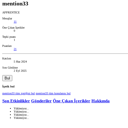
mention33
APPRENTICE
Mesajlar
11
Öne Çıkan İçerikler
0
Tepki puanı
1
Puanları
21
Katılım
5 Haz 2024
Son Görülme
2 Eyl 2025
Bul
İçerik bul
mention33 tüm içeriğini bul
mention33 tüm konularını bul
Son Etkinlikler
Gönderiler
Öne Çıkan İçerikler
Hakkında
Yükleniyor...
Yükleniyor...
Yükleniyor...
Yükleniyor...