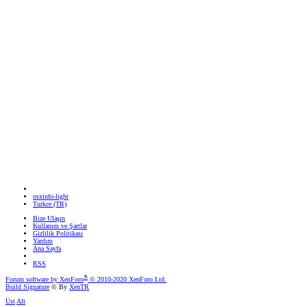
osxinfo-light
Turkce (TR)
Bize Ulaşın
Kullanım ve Şartlar
Gizlilik Politikası
Yardım
Ana Sayfa
RSS
®
Forum software by XenForo
© 2010-2020 XenForo Ltd.
Build Signature
© By
XenTR
Üst
Alt