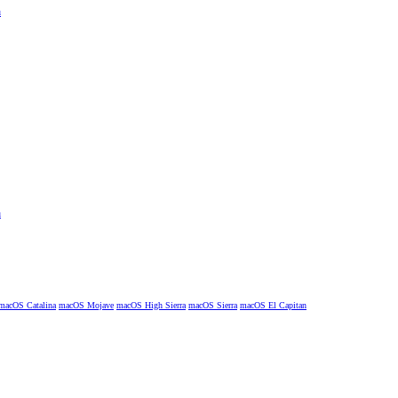
macOS Catalina
macOS Mojave
macOS High Sierra
macOS Sierra
macOS El Capitan