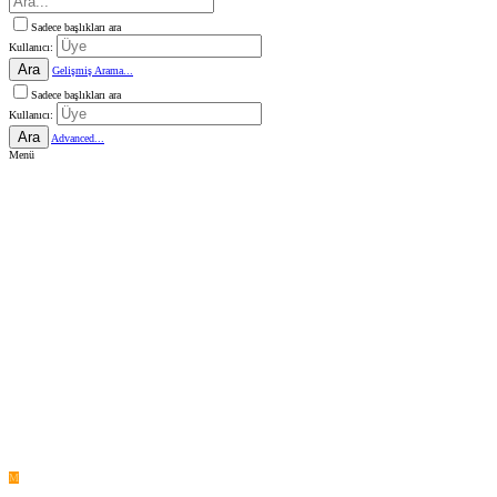
Sadece başlıkları ara
Kullanıcı:
Ara
Gelişmiş Arama...
Sadece başlıkları ara
Kullanıcı:
Ara
Advanced...
Menü
M