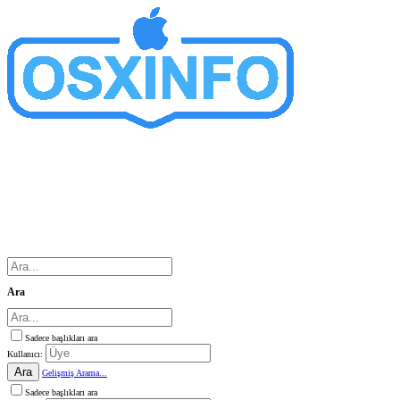
Ara
Sadece başlıkları ara
Kullanıcı:
Ara
Gelişmiş Arama...
Sadece başlıkları ara