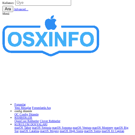
Kullanıcı:
Ara
Advanced...
Menü
Forumlar
Yeni Mesajlar
Forumlarda Ara
confıg düzenle
OC Config Düzenle
REHBERLER
OpenCore Rehberler
Clover Rehberler
KURULUM DOSYALARI
macOS Tahoe
macOS Sequoia
macOS Sonoma
macOS Ventura
macOS Monterey
macOS Big
Sur
macOS Catalina
macOS Mojave
macOS High Sierra
macOS Sierra
macOS El Capitan