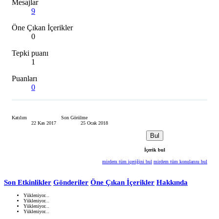
Mesajlar
9
Öne Çıkan İçerikler
0
Tepki puanı
1
Puanları
0
Katılım
Son Görülme
22 Kas 2017
25 Ocak 2018
Bul
İçerik bul
mirdem tüm içeriğini bul
mirdem tüm konularını bul
Son Etkinlikler
Gönderiler
Öne Çıkan İçerikler
Hakkında
Yükleniyor...
Yükleniyor...
Yükleniyor...
Yükleniyor...