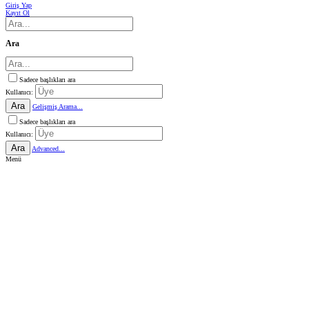
Giriş Yap
Kayıt Ol
Ara
Sadece başlıkları ara
Kullanıcı:
Ara
Gelişmiş Arama...
Sadece başlıkları ara
Kullanıcı:
Ara
Advanced...
Menü