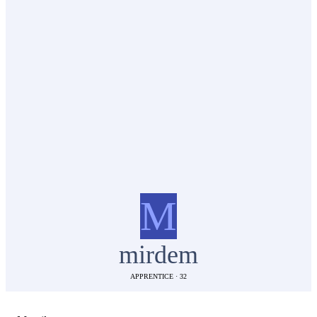
M
mirdem
APPRENTICE
·
32