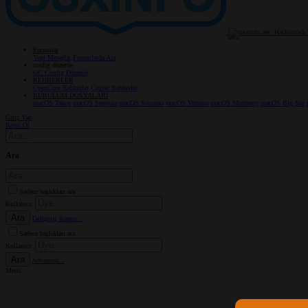
Forumlar
Yeni Mesajlar
Forumlarda Ara
confıg düzenle
OC Config Düzenle
REHBERLER
OpenCore Rehberler
Clover Rehberler
KURULUM DOSYALARI
macOS Tahoe
macOS Sequoia
macOS Sonoma
macOS Ventura
macOS Monterey
macOS Big Sur
Giriş Yap
Kayıt Ol
Ara
Sadece başlıkları ara
Kullanıcı:
Ara
Gelişmiş Arama...
Sadece başlıkları ara
Kullanıcı:
Ara
Advanced...
Menü