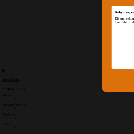
Anlıyoruz, re
Elbette, rekl
özelliklerini 
M
mstfns
APPRENTICE
·
39
Mesajlar
9
Öne Çıkan İçerikler
0
Tepki puanı
2
Puanları
0