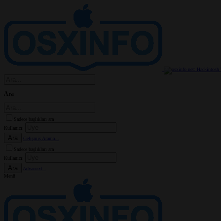
Ara
Sadece başlıkları ara
Kullanıcı:
Ara
Gelişmiş Arama...
Sadece başlıkları ara
Kullanıcı:
Ara
Advanced...
Menü