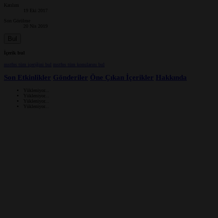
Katılım
19 Eki 2017
Son Görülme
20 Nis 2019
Bul
İçerik bul
mstfns tüm içeriğini bul
mstfns tüm konularını bul
Son Etkinlikler
Gönderiler
Öne Çıkan İçerikler
Hakkında
Yükleniyor...
Yükleniyor...
Yükleniyor...
Yükleniyor...