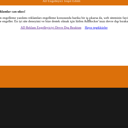
AD Engelleyici Tespit Edildi
klamlar can sıkıcı!
am engelleme yazılımı reklamları engelleme konusunda harika bir iş çıkarsa da, web sitemizin fayd
de engeller. En iyi site deneyimi ve bize destek olmak için lütfen AdBlocker’ınızı devre dışı bırakı
AD Reklam Engelleyiciyi Devre Dışı Bıraktım
Hayır teşekkürler