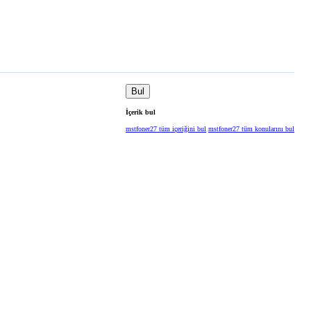
Bul
İçerik bul
mstfoner27 tüm içeriğini bul
mstfoner27 tüm konularını bul