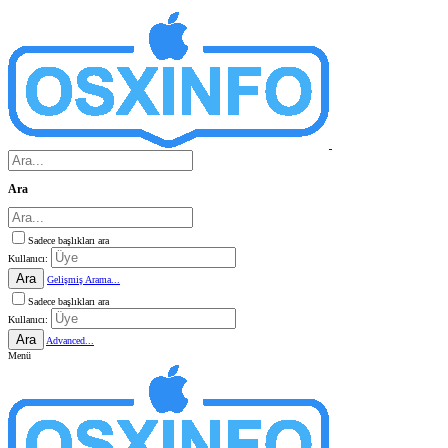
Ara
Sadece başlıkları ara
Kullanıcı:
Ara
Gelişmiş Arama...
Sadece başlıkları ara
Kullanıcı:
Ara
Advanced...
Menü