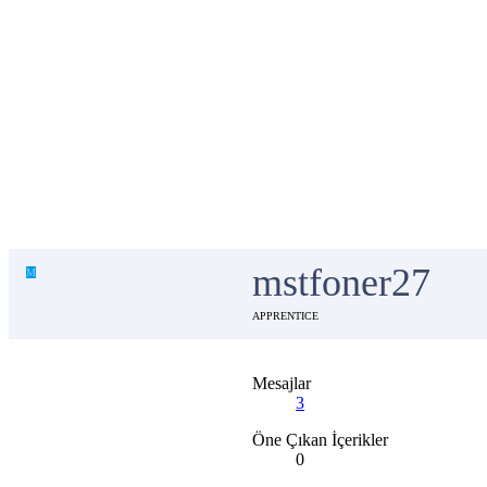
mstfoner27
M
APPRENTICE
Mesajlar
3
Öne Çıkan İçerikler
0