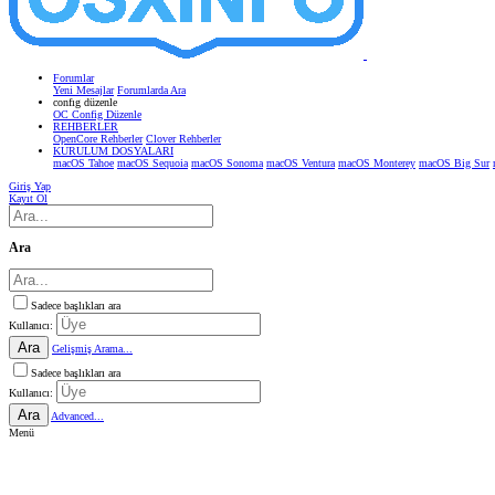
Forumlar
Yeni Mesajlar
Forumlarda Ara
confıg düzenle
OC Config Düzenle
REHBERLER
OpenCore Rehberler
Clover Rehberler
KURULUM DOSYALARI
macOS Tahoe
macOS Sequoia
macOS Sonoma
macOS Ventura
macOS Monterey
macOS Big Sur
Giriş Yap
Kayıt Ol
Ara
Sadece başlıkları ara
Kullanıcı:
Ara
Gelişmiş Arama...
Sadece başlıkları ara
Kullanıcı:
Ara
Advanced...
Menü