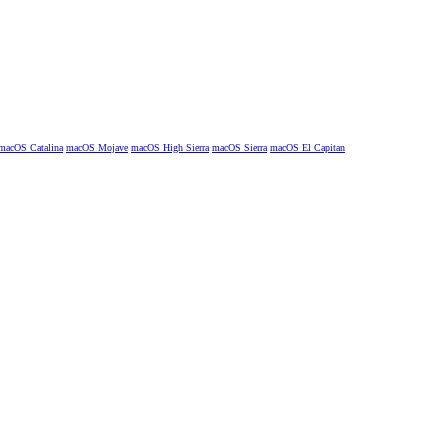
macOS Catalina
macOS Mojave
macOS High Sierra
macOS Sierra
macOS El Capitan