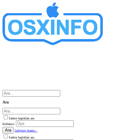
Ara
Sadece başlıkları ara
Kullanıcı:
Ara
Gelişmiş Arama...
Sadece başlıkları ara