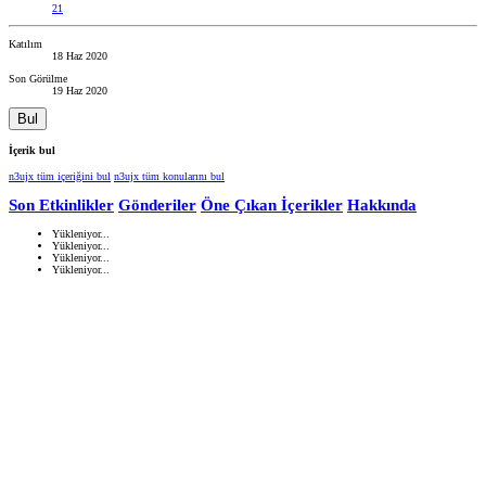
21
Katılım
18 Haz 2020
Son Görülme
19 Haz 2020
Bul
İçerik bul
n3ujx tüm içeriğini bul
n3ujx tüm konularını bul
Son Etkinlikler
Gönderiler
Öne Çıkan İçerikler
Hakkında
Yükleniyor...
Yükleniyor...
Yükleniyor...
Yükleniyor...