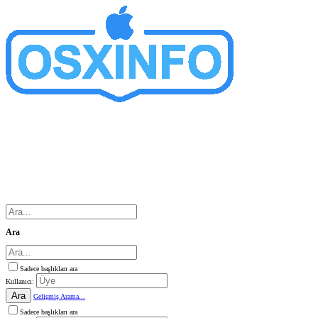
Ara
Sadece başlıkları ara
Kullanıcı:
Ara
Gelişmiş Arama...
Sadece başlıkları ara