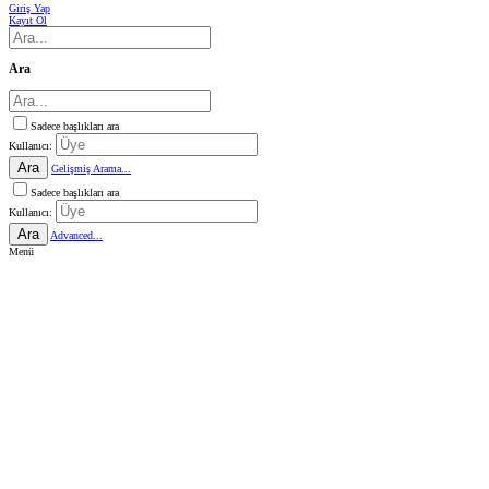
Giriş Yap
Kayıt Ol
Ara
Sadece başlıkları ara
Kullanıcı:
Ara
Gelişmiş Arama...
Sadece başlıkları ara
Kullanıcı:
Ara
Advanced...
Menü