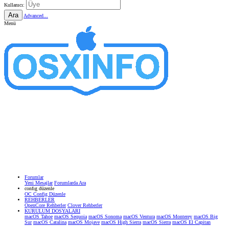
Kullanıcı:
Ara
Advanced...
Menü
Forumlar
Yeni Mesajlar
Forumlarda Ara
confıg düzenle
OC Config Düzenle
REHBERLER
OpenCore Rehberler
Clover Rehberler
KURULUM DOSYALARI
macOS Tahoe
macOS Sequoia
macOS Sonoma
macOS Ventura
macOS Monterey
macOS Big
Sur
macOS Catalina
macOS Mojave
macOS High Sierra
macOS Sierra
macOS El Capitan