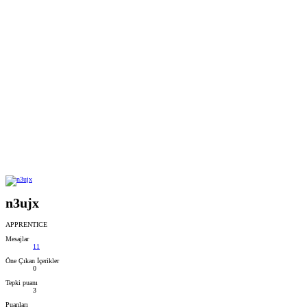
n3ujx
APPRENTICE
Mesajlar
11
Öne Çıkan İçerikler
0
Tepki puanı
3
Puanları