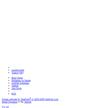
osxinfo-light
Turkce (TR)
Bize Ulaşın
Kullanım ve Şartlar
Gizlilik Politikası
Yardım
Ana Sayfa
RSS
®
Forum software by XenForo
© 2010-2020 XenForo Ltd.
Build Signature
© By
XenTR
Üst
Alt