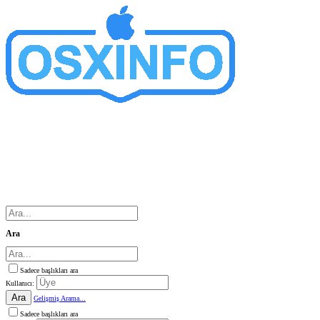
Ara
Sadece başlıkları ara
Kullanıcı:
Ara
Gelişmiş Arama...
Sadece başlıkları ara