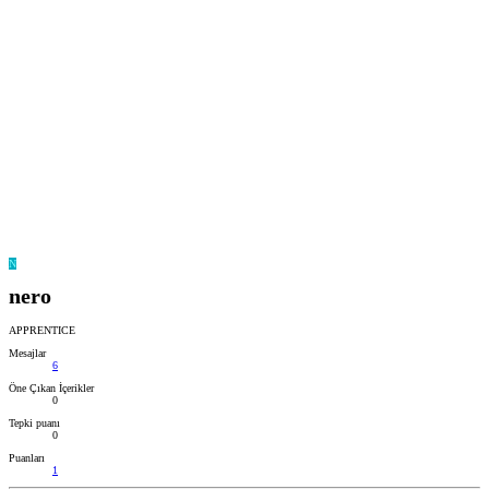
N
nero
APPRENTICE
Mesajlar
6
Öne Çıkan İçerikler
0
Tepki puanı
0
Puanları
1