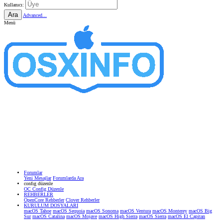
Kullanıcı:
Ara
Advanced...
Menü
Forumlar
Yeni Mesajlar
Forumlarda Ara
confıg düzenle
OC Config Düzenle
REHBERLER
OpenCore Rehberler
Clover Rehberler
KURULUM DOSYALARI
macOS Tahoe
macOS Sequoia
macOS Sonoma
macOS Ventura
macOS Monterey
macOS Big
Sur
macOS Catalina
macOS Mojave
macOS High Sierra
macOS Sierra
macOS El Capitan