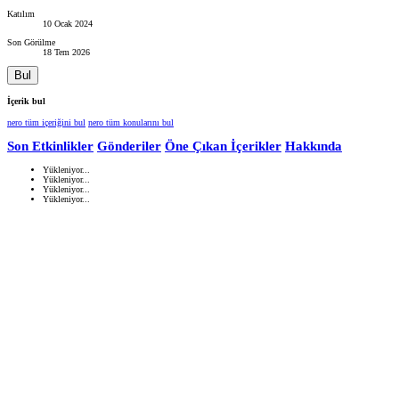
Katılım
10 Ocak 2024
Son Görülme
18 Tem 2026
Bul
İçerik bul
nero tüm içeriğini bul
nero tüm konularını bul
Son Etkinlikler
Gönderiler
Öne Çıkan İçerikler
Hakkında
Yükleniyor...
Yükleniyor...
Yükleniyor...
Yükleniyor...