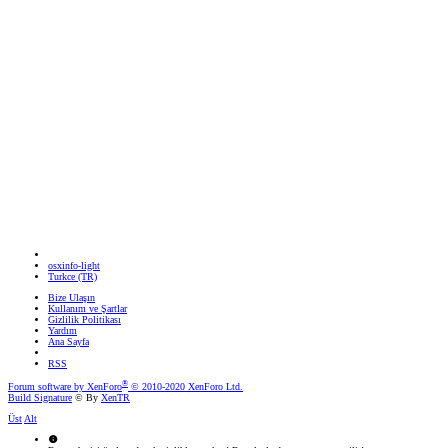
osxinfo-light
Turkce (TR)
Bize Ulaşın
Kullanım ve Şartlar
Gizlilik Politikası
Yardım
Ana Sayfa
RSS
®
Forum software by XenForo
© 2010-2020 XenForo Ltd.
Build Signature
© By
XenTR
Üst
Alt