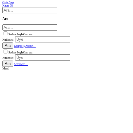
Giriş Yap
Kayıt Ol
Ara
Sadece başlıkları ara
Kullanıcı:
Ara
Gelişmiş Arama...
Sadece başlıkları ara
Kullanıcı:
Ara
Advanced...
Menü