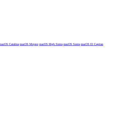
macOS Catalina
macOS Mojave
macOS High Sierra
macOS Sierra
macOS El Capitan