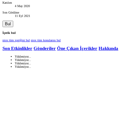
Katılım
4 May 2020
Son Görülme
11 Eyl 2021
Bul
İçerik bul
niox tüm içeriğini bul
niox tüm konularını bul
Son Etkinlikler
Gönderiler
Öne Çıkan İçerikler
Hakkında
Yükleniyor...
Yükleniyor...
Yükleniyor...
Yükleniyor...