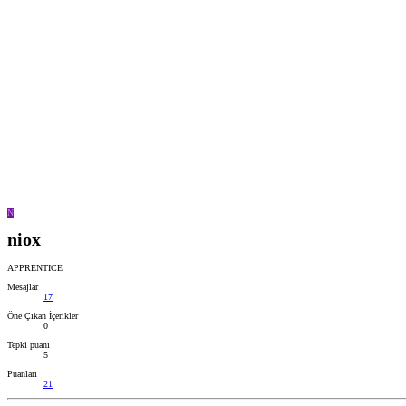
N
niox
APPRENTICE
Mesajlar
17
Öne Çıkan İçerikler
0
Tepki puanı
5
Puanları
21