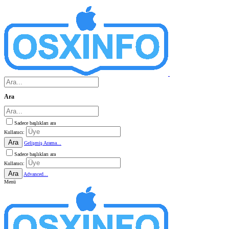
Ara
Sadece başlıkları ara
Kullanıcı:
Ara
Gelişmiş Arama...
Sadece başlıkları ara
Kullanıcı:
Ara
Advanced...
Menü