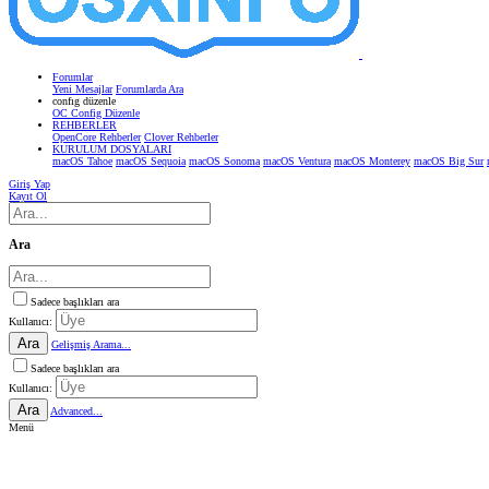
Forumlar
Yeni Mesajlar
Forumlarda Ara
confıg düzenle
OC Config Düzenle
REHBERLER
OpenCore Rehberler
Clover Rehberler
KURULUM DOSYALARI
macOS Tahoe
macOS Sequoia
macOS Sonoma
macOS Ventura
macOS Monterey
macOS Big Sur
Giriş Yap
Kayıt Ol
Ara
Sadece başlıkları ara
Kullanıcı:
Ara
Gelişmiş Arama...
Sadece başlıkları ara
Kullanıcı:
Ara
Advanced...
Menü