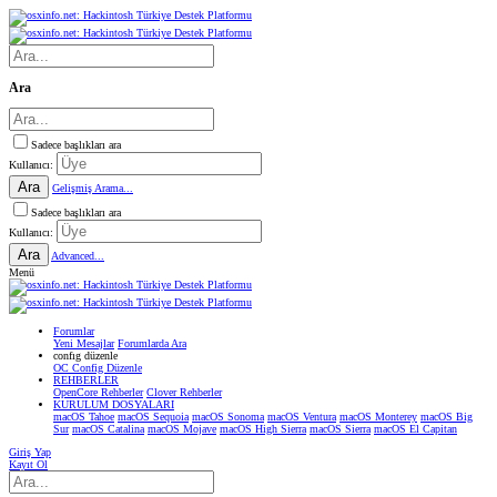
Ara
Sadece başlıkları ara
Kullanıcı:
Ara
Gelişmiş Arama...
Sadece başlıkları ara
Kullanıcı:
Ara
Advanced...
Menü
Forumlar
Yeni Mesajlar
Forumlarda Ara
confıg düzenle
OC Config Düzenle
REHBERLER
OpenCore Rehberler
Clover Rehberler
KURULUM DOSYALARI
macOS Tahoe
macOS Sequoia
macOS Sonoma
macOS Ventura
macOS Monterey
macOS Big
Sur
macOS Catalina
macOS Mojave
macOS High Sierra
macOS Sierra
macOS El Capitan
Giriş Yap
Kayıt Ol