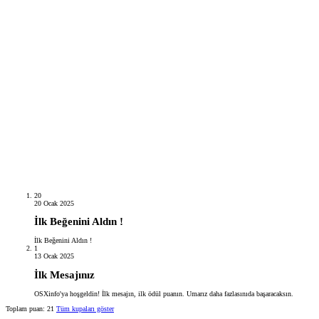
20
20 Ocak 2025
İlk Beğenini Aldın !
İlk Beğenini Aldın !
1
13 Ocak 2025
İlk Mesajınız
OSXinfo'ya hoşgeldin! İlk mesajın, ilk ödül puanın. Umarız daha fazlasınıda başaracaksın.
Toplam puan: 21
Tüm kupaları göster