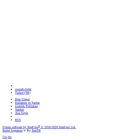
osxinfo-light
Turkce (TR)
Bize Ulaşın
Kullanım ve Şartlar
Gizlilik Politikası
Yardım
Ana Sayfa
RSS
®
Forum software by XenForo
© 2010-2020 XenForo Ltd.
Build Signature
© By
XenTR
Üst
Alt