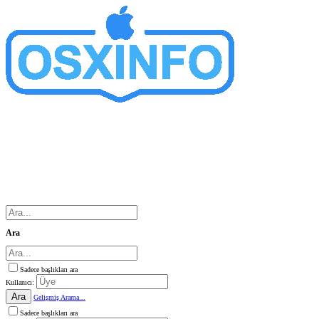
Ara
Sadece başlıkları ara
Kullanıcı:
Ara
Gelişmiş Arama...
Sadece başlıkları ara