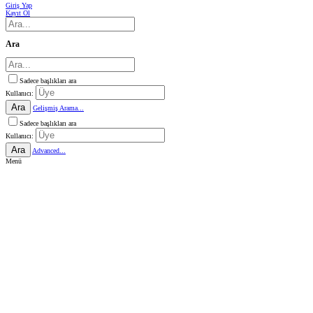
Giriş Yap
Kayıt Ol
Ara
Sadece başlıkları ara
Kullanıcı:
Ara
Gelişmiş Arama...
Sadece başlıkları ara
Kullanıcı:
Ara
Advanced...
Menü