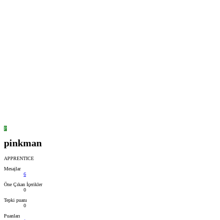
P
pinkman
APPRENTICE
Mesajlar
6
Öne Çıkan İçerikler
0
Tepki puanı
0
Puanları