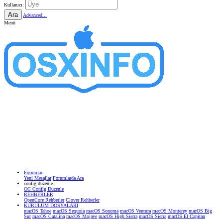
Kullanıcı:
Ara
Advanced...
Menü
Forumlar
Yeni Mesajlar
Forumlarda Ara
confıg düzenle
OC Config Düzenle
REHBERLER
OpenCore Rehberler
Clover Rehberler
KURULUM DOSYALARI
macOS Tahoe
macOS Sequoia
macOS Sonoma
macOS Ventura
macOS Monterey
macOS Big
Sur
macOS Catalina
macOS Mojave
macOS High Sierra
macOS Sierra
macOS El Capitan