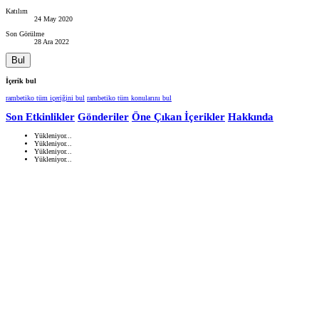
Katılım
24 May 2020
Son Görülme
28 Ara 2022
Bul
İçerik bul
rambetiko tüm içeriğini bul
rambetiko tüm konularını bul
Son Etkinlikler
Gönderiler
Öne Çıkan İçerikler
Hakkında
Yükleniyor...
Yükleniyor...
Yükleniyor...
Yükleniyor...