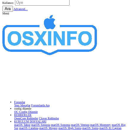
Kullanıcı:
Ara
Advanced...
Menü
Forumlar
Yeni Mesajlar
Forumlarda Ara
confıg düzenle
OC Config Düzenle
REHBERLER
OpenCore Rehberler
Clover Rehberler
KURULUM DOSYALARI
macOS Tahoe
macOS Sequoia
macOS Sonoma
macOS Ventura
macOS Monterey
macOS Big
Sur
macOS Catalina
macOS Mojave
macOS High Sierra
macOS Sierra
macOS El Capitan