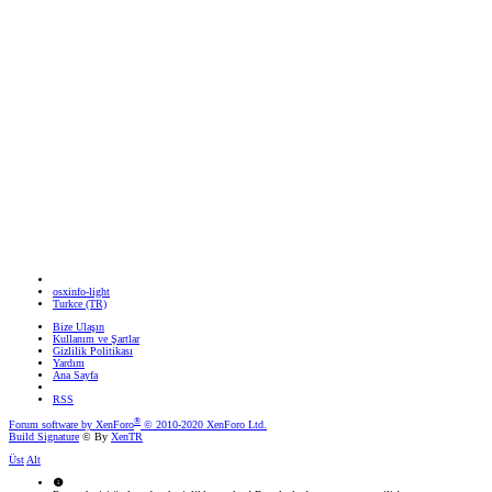
osxinfo-light
Turkce (TR)
Bize Ulaşın
Kullanım ve Şartlar
Gizlilik Politikası
Yardım
Ana Sayfa
RSS
®
Forum software by XenForo
© 2010-2020 XenForo Ltd.
Build Signature
© By
XenTR
Üst
Alt