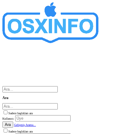
Ara
Sadece başlıkları ara
Kullanıcı:
Ara
Gelişmiş Arama...
Sadece başlıkları ara