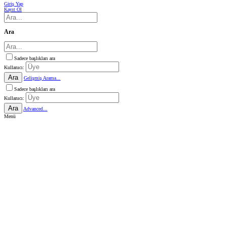
Giriş Yap
Kayıt Ol
Ara
Sadece başlıkları ara
Kullanıcı:
Ara
Gelişmiş Arama...
Sadece başlıkları ara
Kullanıcı:
Ara
Advanced...
Menü