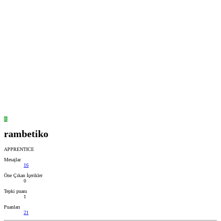
R
rambetiko
APPRENTICE
Mesajlar
16
Öne Çıkan İçerikler
0
Tepki puanı
1
Puanları
21