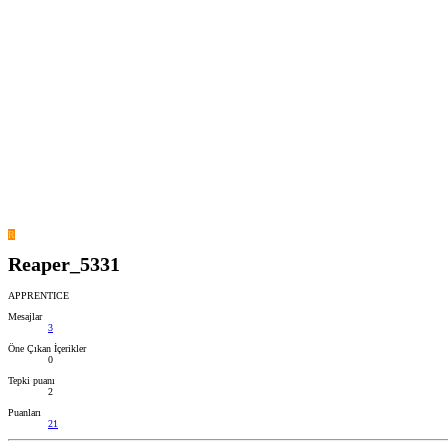
R
Reaper_5331
APPRENTICE
Mesajlar
3
Öne Çıkan İçerikler
0
Tepki puanı
2
Puanları
21