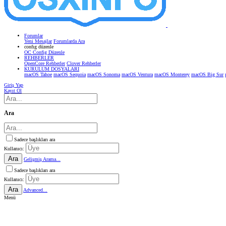
Forumlar
Yeni Mesajlar
Forumlarda Ara
confıg düzenle
OC Config Düzenle
REHBERLER
OpenCore Rehberler
Clover Rehberler
KURULUM DOSYALARI
macOS Tahoe
macOS Sequoia
macOS Sonoma
macOS Ventura
macOS Monterey
macOS Big Sur
Giriş Yap
Kayıt Ol
Ara
Sadece başlıkları ara
Kullanıcı:
Ara
Gelişmiş Arama...
Sadece başlıkları ara
Kullanıcı:
Ara
Advanced...
Menü