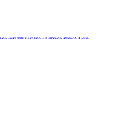
macOS Catalina
macOS Mojave
macOS High Sierra
macOS Sierra
macOS El Capitan