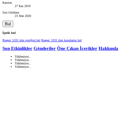
Katılım
27 Kas 2019
Son Görülme
23 Tem 2020
Bul
İçerik bul
Reaper_5331 tüm içeriğini bul
Reaper_5331 tüm konularını bul
Son Etkinlikler
Gönderiler
Öne Çıkan İçerikler
Hakkında
Yükleniyor...
Yükleniyor...
Yükleniyor...
Yükleniyor...