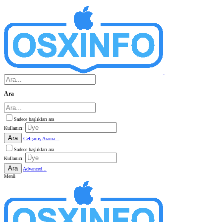
Ara
Sadece başlıkları ara
Kullanıcı:
Ara
Gelişmiş Arama...
Sadece başlıkları ara
Kullanıcı:
Ara
Advanced...
Menü