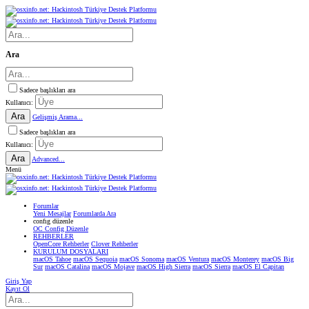
Ara
Sadece başlıkları ara
Kullanıcı:
Ara
Gelişmiş Arama...
Sadece başlıkları ara
Kullanıcı:
Ara
Advanced...
Menü
Forumlar
Yeni Mesajlar
Forumlarda Ara
confıg düzenle
OC Config Düzenle
REHBERLER
OpenCore Rehberler
Clover Rehberler
KURULUM DOSYALARI
macOS Tahoe
macOS Sequoia
macOS Sonoma
macOS Ventura
macOS Monterey
macOS Big
Sur
macOS Catalina
macOS Mojave
macOS High Sierra
macOS Sierra
macOS El Capitan
Giriş Yap
Kayıt Ol