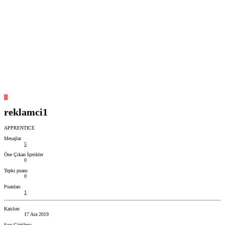
R
reklamci1
APPRENTICE
Mesajlar
5
Öne Çıkan İçerikler
0
Tepki puanı
0
Puanları
1
Katılım
17 Ara 2019
Son Görülme