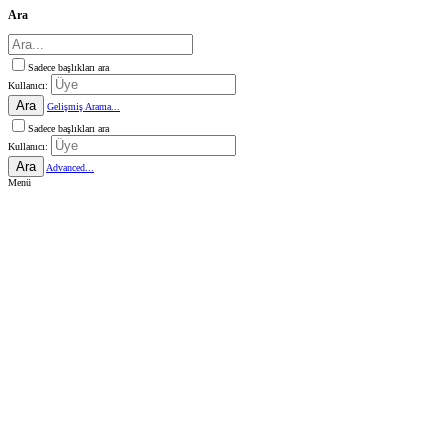
Ara
Sadece başlıkları ara
Kullanıcı:
Ara
Gelişmiş Arama...
Sadece başlıkları ara
Kullanıcı:
Ara
Advanced...
Menü