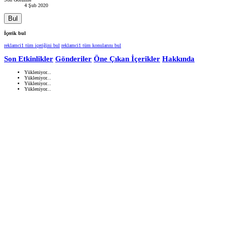
4 Şub 2020
Bul
İçerik bul
reklamci1 tüm içeriğini bul
reklamci1 tüm konularını bul
Son Etkinlikler
Gönderiler
Öne Çıkan İçerikler
Hakkında
Yükleniyor...
Yükleniyor...
Yükleniyor...
Yükleniyor...