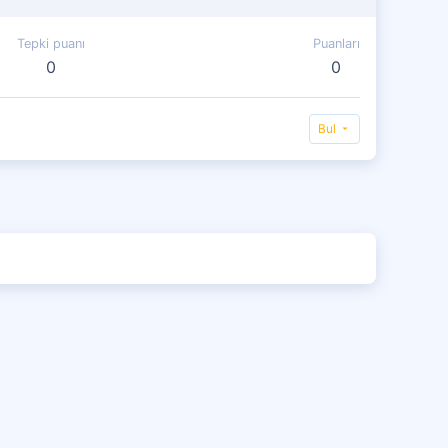
Tepki puanı
Puanları
0
0
Bul