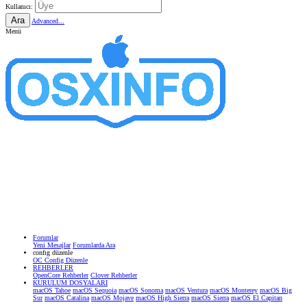
Kullanıcı:
Ara
Advanced...
Menü
Forumlar
Yeni Mesajlar
Forumlarda Ara
confıg düzenle
OC Config Düzenle
REHBERLER
OpenCore Rehberler
Clover Rehberler
KURULUM DOSYALARI
macOS Tahoe
macOS Sequoia
macOS Sonoma
macOS Ventura
macOS Monterey
macOS Big
Sur
macOS Catalina
macOS Mojave
macOS High Sierra
macOS Sierra
macOS El Capitan