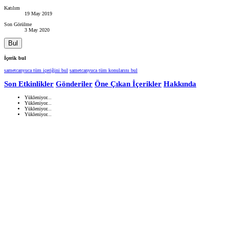
Katılım
19 May 2019
Son Görülme
3 May 2020
Bul
İçerik bul
sametcanyuca tüm içeriğini bul
sametcanyuca tüm konularını bul
Son Etkinlikler
Gönderiler
Öne Çıkan İçerikler
Hakkında
Yükleniyor...
Yükleniyor...
Yükleniyor...
Yükleniyor...