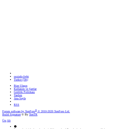
osxinfo-light
Turkce (TR)
Bize Ulaşın
Kullanım ve Şartlar
Gizlilik Politikası
Yardım
Ana Sayfa
RSS
®
Forum software by XenForo
© 2010-2020 XenForo Ltd.
Build Signature
© By
XenTR
Üst
Alt