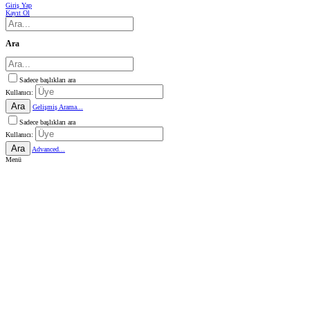
Giriş Yap
Kayıt Ol
Ara
Sadece başlıkları ara
Kullanıcı:
Ara
Gelişmiş Arama...
Sadece başlıkları ara
Kullanıcı:
Ara
Advanced...
Menü