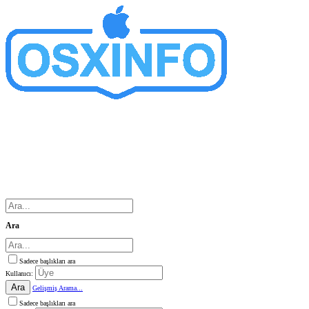
Ara
Sadece başlıkları ara
Kullanıcı:
Ara
Gelişmiş Arama...
Sadece başlıkları ara