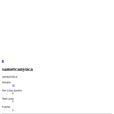
S
sametcanyuca
APPRENTICE
Mesajlar
35
Öne Çıkan İçerikler
0
Tepki puanı
0
Puanları
1