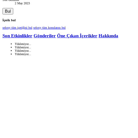
2 May 2023
Bul
İçerik bul
seloxy tüm içeriğini bul
seloxy tüm konularını bul
Son Etkinlikler
Gönderiler
Öne Çıkan İçerikler
Hakkında
Yükleniyor...
Yükleniyor...
Yükleniyor...
Yükleniyor...