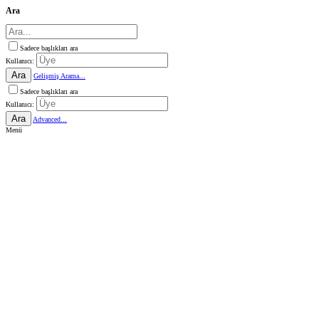
Ara
Sadece başlıkları ara
Kullanıcı:
Ara
Gelişmiş Arama...
Sadece başlıkları ara
Kullanıcı:
Ara
Advanced...
Menü