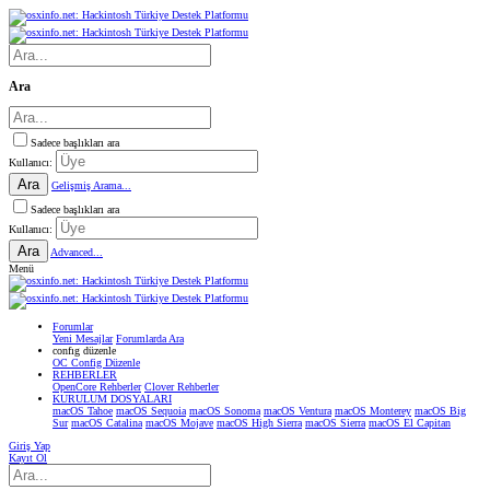
Ara
Sadece başlıkları ara
Kullanıcı:
Ara
Gelişmiş Arama...
Sadece başlıkları ara
Kullanıcı:
Ara
Advanced...
Menü
Forumlar
Yeni Mesajlar
Forumlarda Ara
confıg düzenle
OC Config Düzenle
REHBERLER
OpenCore Rehberler
Clover Rehberler
KURULUM DOSYALARI
macOS Tahoe
macOS Sequoia
macOS Sonoma
macOS Ventura
macOS Monterey
macOS Big
Sur
macOS Catalina
macOS Mojave
macOS High Sierra
macOS Sierra
macOS El Capitan
Giriş Yap
Kayıt Ol