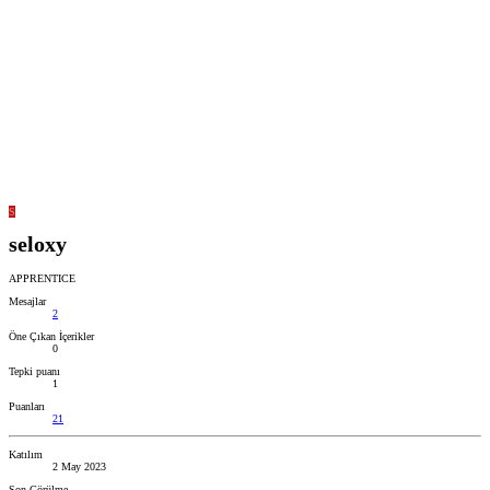
S
seloxy
APPRENTICE
Mesajlar
2
Öne Çıkan İçerikler
0
Tepki puanı
1
Puanları
21
Katılım
2 May 2023
Son Görülme