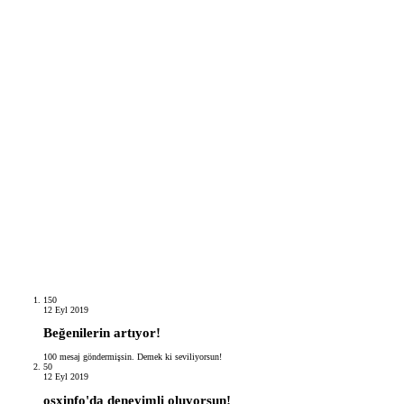
150
12 Eyl 2019
Beğenilerin artıyor!
100 mesaj göndermişsin. Demek ki seviliyorsun!
50
12 Eyl 2019
osxinfo'da deneyimli oluyorsun!