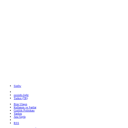
Sin0w
osxinfo-light
Turkce (TR)
Bize Ulaşın
Kullanım ve Şartlar
Gizlilik Politikası
Yardım
Ana Sayfa
RSS