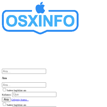
Ara
Sadece başlıkları ara
Kullanıcı:
Ara
Gelişmiş Arama...
Sadece başlıkları ara