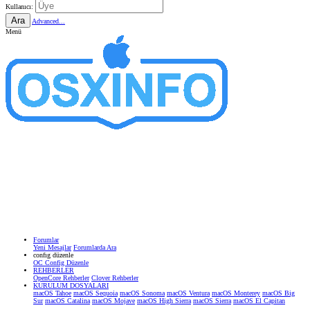
Kullanıcı:
Ara
Advanced...
Menü
Forumlar
Yeni Mesajlar
Forumlarda Ara
confıg düzenle
OC Config Düzenle
REHBERLER
OpenCore Rehberler
Clover Rehberler
KURULUM DOSYALARI
macOS Tahoe
macOS Sequoia
macOS Sonoma
macOS Ventura
macOS Monterey
macOS Big
Sur
macOS Catalina
macOS Mojave
macOS High Sierra
macOS Sierra
macOS El Capitan