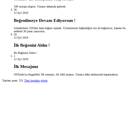
100 mesaja ulaştın. Umarız dahasıda gelecek.
30
12 Eyl 2019
Beğenilmeye Devam Ediyorsun !
Gönderilerin 250'den fazla beğeni topladı. Üyelerimizin beğendiğini biz de beğeniyor, hanene bu
nedenle 30 puan yazıyoruz.
20
12 Eyl 2019
İlk Beğenini Aldın !
İlk Beğenini Aldın !
1
12 Eyl 2019
İlk Mesajınız
OSXinfo'ya hoşgeldin! İlk mesajın, ilk ödül puanın. Umarız daha fazlasınıda başaracaksın.
Toplam puan: 251
Tüm kupaları göster