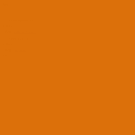
Ara
Sadece başlıkları ara
Kullanıcı:
Ara
Gelişmiş Arama...
Sadece başlıkları ara
Kullanıcı:
Ara
Advanced...
Menü