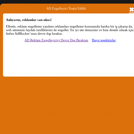
AD Engelleyici Tespit Edildi
Anlıyoruz, reklamlar can sıkıcı!
Ara
Elbette, reklam engelleme yazılımı reklamları engelleme konusunda harika bir iş çıkarsa da,
web sitemizin faydalı özelliklerini de engeller. En iyi site deneyimi ve bize destek olmak için
lütfen AdBlocker’ınızı devre dışı bırakın.
Sadece başlıkları ara
AD Reklam Engelleyiciyi Devre Dışı Bıraktım
Hayır teşekkürler
Kullanıcı:
Ara
Gelişmiş Arama...
Sadece başlıkları ara
Kullanıcı:
Ara
Advanced...
Menü
Forumlar
Yeni Mesajlar
Forumlarda Ara
confıg düzenle
OC Config Düzenle
REHBERLER
OpenCore Rehberler
Clover Rehberler
KURULUM DOSYALARI
macOS Tahoe
macOS Sequoia
macOS Sonoma
macOS Ventura
macOS Monterey
macOS Big
Sur
macOS Catalina
macOS Mojave
macOS High Sierra
macOS Sierra
macOS El Capitan
Giriş Yap
Kayıt Ol