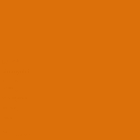
sinanyolci
APPRENTICE
Mesajlar
88
Öne Çıkan İçerikler
0
Tepki puanı
28
Puanları
21
Katılım
5 Mar 2019