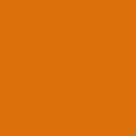
Son Görülme
8 Mar 2025
Bul
İçerik bul
sinanyolci tüm içeriğini bul
sinanyolci tüm konularını bul
Son Etkinlikler
Gönderiler
Öne Çıkan İçerikler
Hakkında
Yükleniyor...
Yükleniyor...
Yükleniyor...
Yükleniyor...