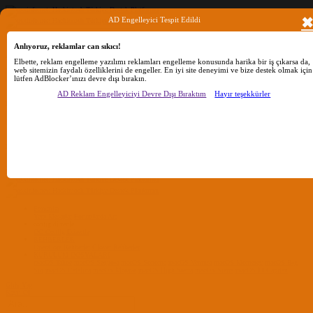
AD Engelleyici Tespit Edildi
Anlıyoruz, reklamlar can sıkıcı!
Ara
Elbette, reklam engelleme yazılımı reklamları engelleme konusunda harika bir iş çıkarsa da,
web sitemizin faydalı özelliklerini de engeller. En iyi site deneyimi ve bize destek olmak için
lütfen AdBlocker’ınızı devre dışı bırakın.
Sadece başlıkları ara
AD Reklam Engelleyiciyi Devre Dışı Bıraktım
Hayır teşekkürler
Kullanıcı:
Ara
Gelişmiş Arama...
Sadece başlıkları ara
Kullanıcı:
Ara
Advanced...
Menü
Forumlar
Yeni Mesajlar
Forumlarda Ara
confıg düzenle
OC Config Düzenle
REHBERLER
OpenCore Rehberler
Clover Rehberler
KURULUM DOSYALARI
macOS Tahoe
macOS Sequoia
macOS Sonoma
macOS Ventura
macOS Monterey
macOS Big
Sur
macOS Catalina
macOS Mojave
macOS High Sierra
macOS Sierra
macOS El Capitan
Giriş Yap
Kayıt Ol