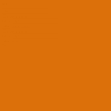
Ara
Sadece başlıkları ara
Kullanıcı:
Ara
Gelişmiş Arama...
Sadece başlıkları ara
Kullanıcı:
Ara
Advanced...
Menü