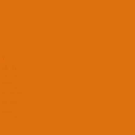
S
sircam
APPRENTICE
Mesajlar
17
Öne Çıkan İçerikler
0
Tepki puanı
1
Puanları
71
Katılım
29 Eyl 2025
Son Görülme