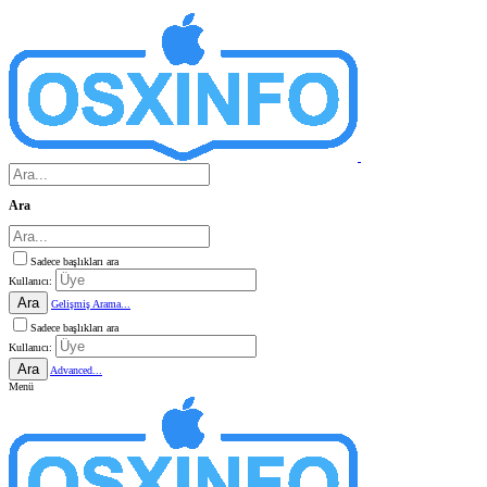
Ara
Sadece başlıkları ara
Kullanıcı:
Ara
Gelişmiş Arama...
Sadece başlıkları ara
Kullanıcı:
Ara
Advanced...
Menü