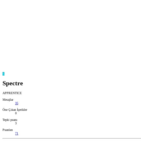
S
Spectre
APPRENTICE
Mesajlar
35
Öne Çıkan İçerikler
0
Tepki puanı
3
Puanları
71