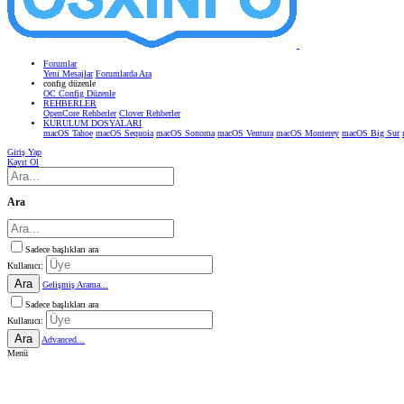
Forumlar
Yeni Mesajlar
Forumlarda Ara
confıg düzenle
OC Config Düzenle
REHBERLER
OpenCore Rehberler
Clover Rehberler
KURULUM DOSYALARI
macOS Tahoe
macOS Sequoia
macOS Sonoma
macOS Ventura
macOS Monterey
macOS Big Sur
Giriş Yap
Kayıt Ol
Ara
Sadece başlıkları ara
Kullanıcı:
Ara
Gelişmiş Arama...
Sadece başlıkları ara
Kullanıcı:
Ara
Advanced...
Menü