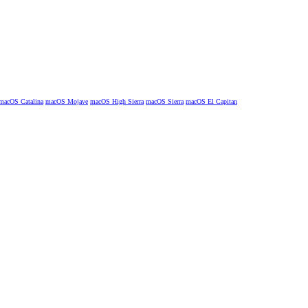
macOS Catalina
macOS Mojave
macOS High Sierra
macOS Sierra
macOS El Capitan