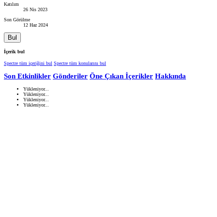
Katılım
26 Nis 2023
Son Görülme
12 Haz 2024
Bul
İçerik bul
Spectre tüm içeriğini bul
Spectre tüm konularını bul
Son Etkinlikler
Gönderiler
Öne Çıkan İçerikler
Hakkında
Yükleniyor...
Yükleniyor...
Yükleniyor...
Yükleniyor...