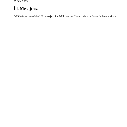
27 Nis 2023
İlk Mesajınız
OSXinfo'ya hoşgeldin! İlk mesajın, ilk ödül puanın. Umarız daha fazlasınıda başaracaksın.