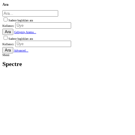
Ara
Sadece başlıkları ara
Kullanıcı:
Ara
Gelişmiş Arama...
Sadece başlıkları ara
Kullanıcı:
Ara
Advanced...
Menü
Spectre