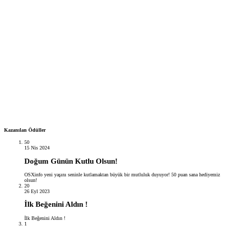
Kazanılan Ödüller
50
15 Nis 2024
Doğum Günün Kutlu Olsun!
OSXinfo yeni yaşını seninle kutlamaktan büyük bir mutluluk duyuyor! 50 puan sana hediyemiz
olsun!
20
26 Eyl 2023
İlk Beğenini Aldın !
İlk Beğenini Aldın !
1