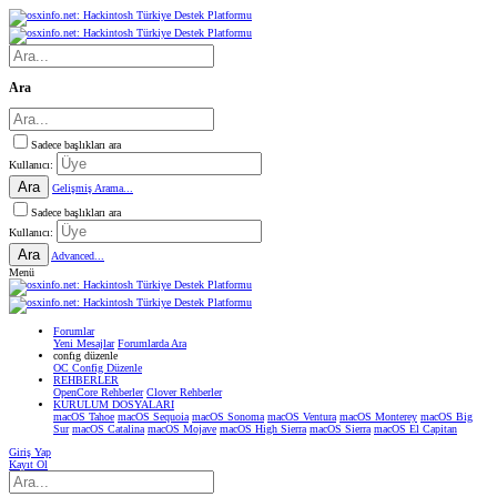
Ara
Sadece başlıkları ara
Kullanıcı:
Ara
Gelişmiş Arama...
Sadece başlıkları ara
Kullanıcı:
Ara
Advanced...
Menü
Forumlar
Yeni Mesajlar
Forumlarda Ara
confıg düzenle
OC Config Düzenle
REHBERLER
OpenCore Rehberler
Clover Rehberler
KURULUM DOSYALARI
macOS Tahoe
macOS Sequoia
macOS Sonoma
macOS Ventura
macOS Monterey
macOS Big
Sur
macOS Catalina
macOS Mojave
macOS High Sierra
macOS Sierra
macOS El Capitan
Giriş Yap
Kayıt Ol