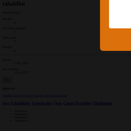
tahablbn
APPRENTICE
Mesajlar
5
Öne Çıkan İçerikler
0
Tepki puanı
0
Puanları
1
Katılım
7 May 2021
Son Görülme
18 Ara 2023
Bul
İçerik bul
tahablbn tüm içeriğini bul
tahablbn tüm konularını bul
Son Etkinlikler
Gönderiler
Öne Çıkan İçerikler
Hakkında
Yükleniyor...
Yükleniyor...
Yükleniyor...
Yükleniyor...