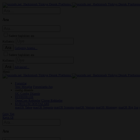
Ara
Sadece başlıkları ara
Kullanıcı:
Ara
Gelişmiş Arama...
Sadece başlıkları ara
Kullanıcı:
Ara
Advanced...
Menü
Forumlar
Yeni Mesajlar
Forumlarda Ara
confıg düzenle
OC Config Düzenle
REHBERLER
OpenCore Rehberler
Clover Rehberler
KURULUM DOSYALARI
macOS Tahoe
macOS Sequoia
macOS Sonoma
macOS Ventura
macOS Monterey
macOS Big Sur
Giriş Yap
Kayıt Ol
Ara