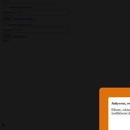
Sadece başlıkları ara
Kullanıcı:
Ara
Gelişmiş Arama...
Sadece başlıkları ara
Kullanıcı:
Ara
Advanced...
Menü
Anlıyoruz, re
Elbette, rekl
özelliklerini 
T