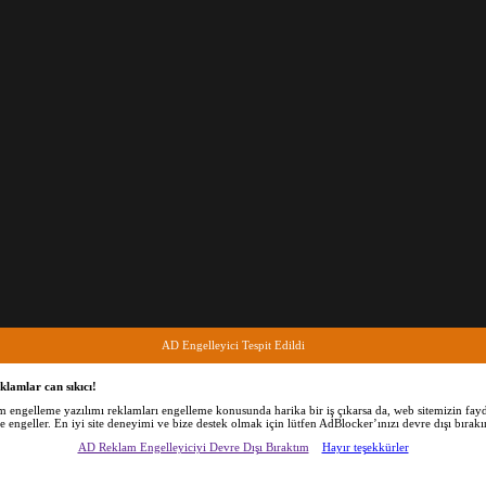
AD Engelleyici Tespit Edildi
klamlar can sıkıcı!
am engelleme yazılımı reklamları engelleme konusunda harika bir iş çıkarsa da, web sitemizin fayd
de engeller. En iyi site deneyimi ve bize destek olmak için lütfen AdBlocker’ınızı devre dışı bırakı
AD Reklam Engelleyiciyi Devre Dışı Bıraktım
Hayır teşekkürler