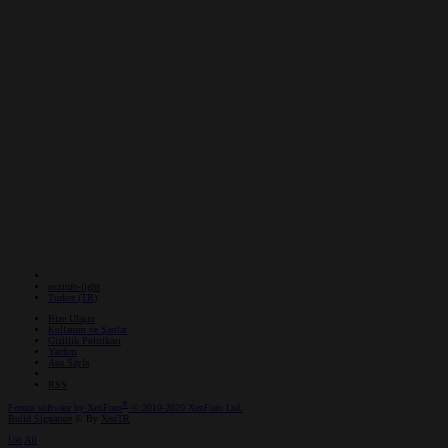
osxinfo-light
Turkce (TR)
Bize Ulaşın
Kullanım ve Şartlar
Gizlilik Politikası
Yardım
Ana Sayfa
RSS
®
Forum software by XenForo
© 2010-2020 XenForo Ltd.
Build Signature
© By
XenTR
Üst
Alt