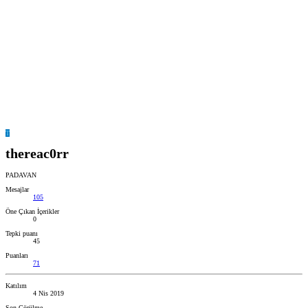
T
thereac0rr
PADAVAN
Mesajlar
105
Öne Çıkan İçerikler
0
Tepki puanı
45
Puanları
71
Katılım
4 Nis 2019
Son Görülme