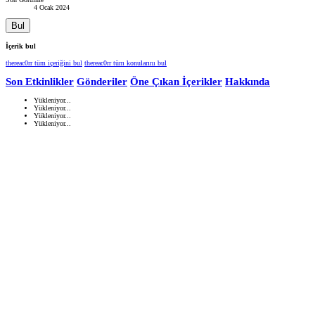
4 Ocak 2024
Bul
İçerik bul
thereac0rr tüm içeriğini bul
thereac0rr tüm konularını bul
Son Etkinlikler
Gönderiler
Öne Çıkan İçerikler
Hakkında
Yükleniyor...
Yükleniyor...
Yükleniyor...
Yükleniyor...