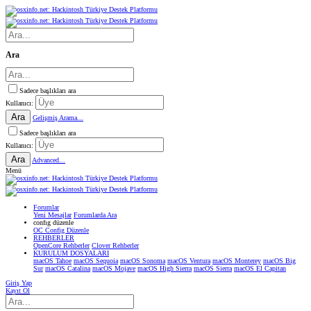
Ara
Sadece başlıkları ara
Kullanıcı:
Ara
Gelişmiş Arama...
Sadece başlıkları ara
Kullanıcı:
Ara
Advanced...
Menü
Forumlar
Yeni Mesajlar
Forumlarda Ara
confıg düzenle
OC Config Düzenle
REHBERLER
OpenCore Rehberler
Clover Rehberler
KURULUM DOSYALARI
macOS Tahoe
macOS Sequoia
macOS Sonoma
macOS Ventura
macOS Monterey
macOS Big
Sur
macOS Catalina
macOS Mojave
macOS High Sierra
macOS Sierra
macOS El Capitan
Giriş Yap
Kayıt Ol