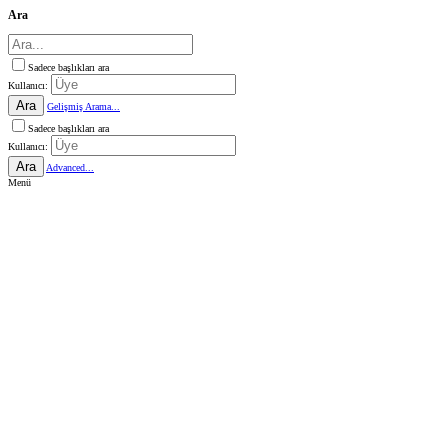
Ara
Sadece başlıkları ara
Kullanıcı:
Ara
Gelişmiş Arama...
Sadece başlıkları ara
Kullanıcı:
Ara
Advanced...
Menü