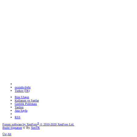
osxinfo-light
Turkce (TR)
Bize Ulaşın
Kullanım ve Şartlar
Gizlilik Politikası
Yardım
Ana Sayfa
RSS
®
Forum software by XenForo
© 2010-2020 XenForo Ltd.
Build Signature
© By
XenTR
Üst
Alt