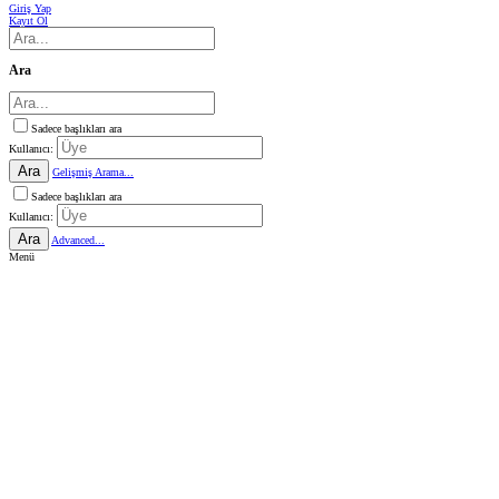
Giriş Yap
Kayıt Ol
Ara
Sadece başlıkları ara
Kullanıcı:
Ara
Gelişmiş Arama...
Sadece başlıkları ara
Kullanıcı:
Ara
Advanced...
Menü