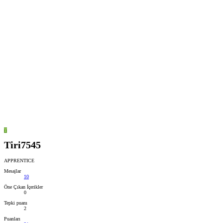
T
Tiri7545
APPRENTICE
Mesajlar
10
Öne Çıkan İçerikler
0
Tepki puanı
2
Puanları