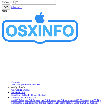
Kullanıcı:
Ara
Advanced...
Menü
Forumlar
Yeni Mesajlar
Forumlarda Ara
confıg düzenle
OC Config Düzenle
REHBERLER
OpenCore Rehberler
Clover Rehberler
KURULUM DOSYALARI
macOS Tahoe
macOS Sequoia
macOS Sonoma
macOS Ventura
macOS Monterey
macOS Big
Sur
macOS Catalina
macOS Mojave
macOS High Sierra
macOS Sierra
macOS El Capitan