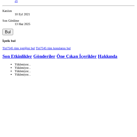
21
Katılım
10 Eyl 2021
Son Görülme
13 Haz 2025
Bul
İçerik bul
Tiri7545 tüm içeriğini bul
Tiri7545 tüm konularını bul
Son Etkinlikler
Gönderiler
Öne Çıkan İçerikler
Hakkında
Yükleniyor...
Yükleniyor...
Yükleniyor...
Yükleniyor...