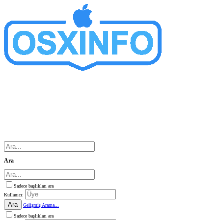
Ara
Sadece başlıkları ara
Kullanıcı:
Ara
Gelişmiş Arama...
Sadece başlıkları ara