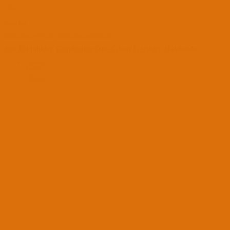
Bul
İçerik bul
tosbaha tüm içeriğini bul
tosbaha tüm konularını bul
Son Etkinlikler
Gönderiler
Öne Çıkan İçerikler
Hakkında
Yükleniyor...
Yükleniyor...
Yükleniyor...
Yükleniyor...