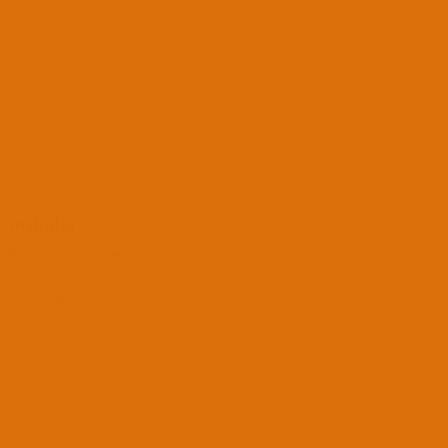
T
tosbaha
MODERATOR
DEVELOPER
PADAVAN
·
49
Mesajlar
140
Öne Çıkan İçerikler
0
Tepki puanı
118
Puanları
0
Katılım
11 Mar 2017