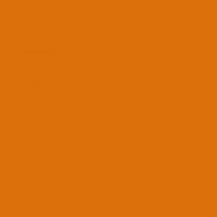
Ara
Sadece başlıkları ara
Kullanıcı:
Ara
Gelişmiş Arama...
Sadece başlıkları ara
Kullanıcı:
Ara
Advanced...
Menü