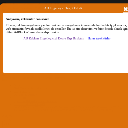
AD Engelleyici Tespit Edildi
Anlıyoruz, reklamlar can sıkıcı!
Ara
Elbette, reklam engelleme yazılımı reklamları engelleme konusunda harika bir iş çıkarsa da,
web sitemizin faydalı özelliklerini de engeller. En iyi site deneyimi ve bize destek olmak için
lütfen AdBlocker’ınızı devre dışı bırakın.
Sadece başlıkları ara
AD Reklam Engelleyiciyi Devre Dışı Bıraktım
Hayır teşekkürler
Kullanıcı:
Ara
Gelişmiş Arama...
Sadece başlıkları ara
Kullanıcı:
Ara
Advanced...
Menü
Forumlar
Yeni Mesajlar
Forumlarda Ara
confıg düzenle
OC Config Düzenle
REHBERLER
OpenCore Rehberler
Clover Rehberler
KURULUM DOSYALARI
macOS Tahoe
macOS Sequoia
macOS Sonoma
macOS Ventura
macOS Monterey
macOS Big
Sur
macOS Catalina
macOS Mojave
macOS High Sierra
macOS Sierra
macOS El Capitan
Giriş Yap
Kayıt Ol