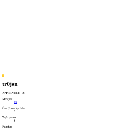
T
tr0jen
APPRENTICE
·
33
Mesajlar
43
Öne Çıkan İçerikler
0
Tepki puanı
1
Puanları