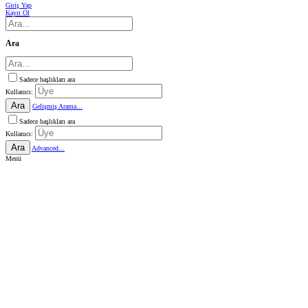
Giriş Yap
Kayıt Ol
Ara
Sadece başlıkları ara
Kullanıcı:
Ara
Gelişmiş Arama...
Sadece başlıkları ara
Kullanıcı:
Ara
Advanced...
Menü