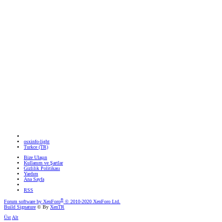
osxinfo-light
Turkce (TR)
Bize Ulaşın
Kullanım ve Şartlar
Gizlilik Politikası
Yardım
Ana Sayfa
RSS
®
Forum software by XenForo
© 2010-2020 XenForo Ltd.
Build Signature
© By
XenTR
Üst
Alt