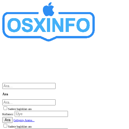
Ara
Sadece başlıkları ara
Kullanıcı:
Ara
Gelişmiş Arama...
Sadece başlıkları ara