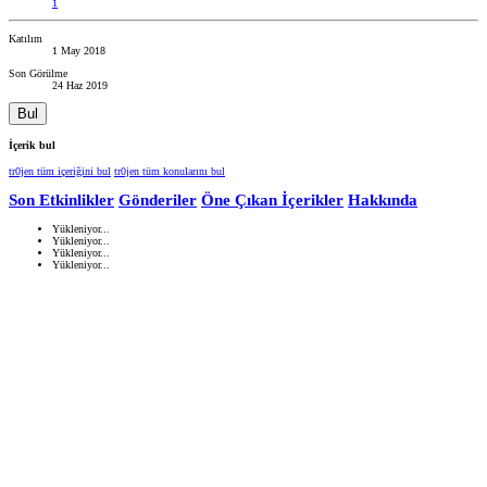
1
Katılım
1 May 2018
Son Görülme
24 Haz 2019
Bul
İçerik bul
tr0jen tüm içeriğini bul
tr0jen tüm konularını bul
Son Etkinlikler
Gönderiler
Öne Çıkan İçerikler
Hakkında
Yükleniyor...
Yükleniyor...
Yükleniyor...
Yükleniyor...