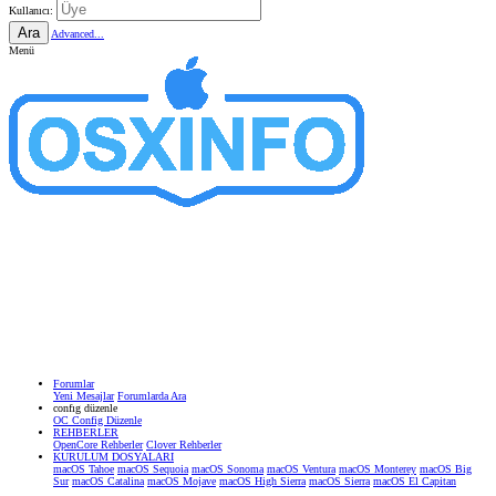
Kullanıcı:
Ara
Advanced...
Menü
Forumlar
Yeni Mesajlar
Forumlarda Ara
confıg düzenle
OC Config Düzenle
REHBERLER
OpenCore Rehberler
Clover Rehberler
KURULUM DOSYALARI
macOS Tahoe
macOS Sequoia
macOS Sonoma
macOS Ventura
macOS Monterey
macOS Big
Sur
macOS Catalina
macOS Mojave
macOS High Sierra
macOS Sierra
macOS El Capitan