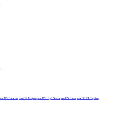
macOS Catalina
macOS Mojave
macOS High Sierra
macOS Sierra
macOS El Capitan