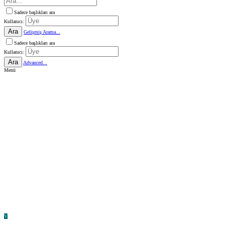
Sadece başlıkları ara
Kullanıcı:
Ara
Gelişmiş Arama...
Sadece başlıkları ara
Kullanıcı:
Ara
Advanced...
Menü
V