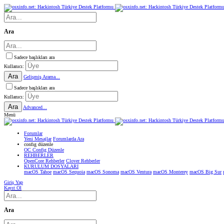
Ara
Sadece başlıkları ara
Kullanıcı:
Ara
Gelişmiş Arama...
Sadece başlıkları ara
Kullanıcı:
Ara
Advanced...
Menü
Forumlar
Yeni Mesajlar
Forumlarda Ara
confıg düzenle
OC Config Düzenle
REHBERLER
OpenCore Rehberler
Clover Rehberler
KURULUM DOSYALARI
macOS Tahoe
macOS Sequoia
macOS Sonoma
macOS Ventura
macOS Monterey
macOS Big Sur
Giriş Yap
Kayıt Ol
Ara