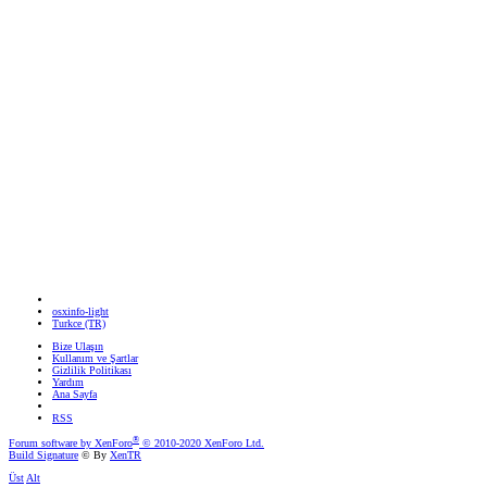
osxinfo-light
Turkce (TR)
Bize Ulaşın
Kullanım ve Şartlar
Gizlilik Politikası
Yardım
Ana Sayfa
RSS
®
Forum software by XenForo
© 2010-2020 XenForo Ltd.
Build Signature
© By
XenTR
Üst
Alt