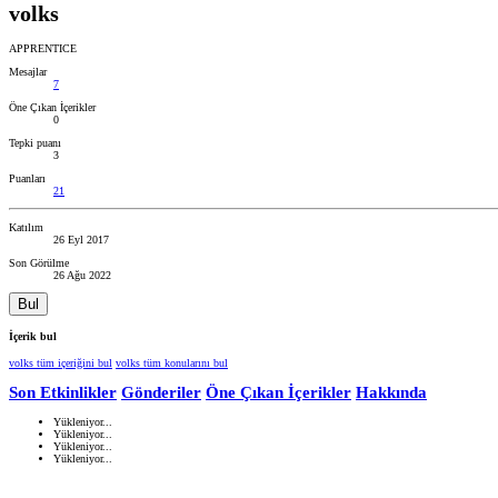
volks
APPRENTICE
Mesajlar
7
Öne Çıkan İçerikler
0
Tepki puanı
3
Puanları
21
Katılım
26 Eyl 2017
Son Görülme
26 Ağu 2022
Bul
İçerik bul
volks tüm içeriğini bul
volks tüm konularını bul
Son Etkinlikler
Gönderiler
Öne Çıkan İçerikler
Hakkında
Yükleniyor...
Yükleniyor...
Yükleniyor...
Yükleniyor...