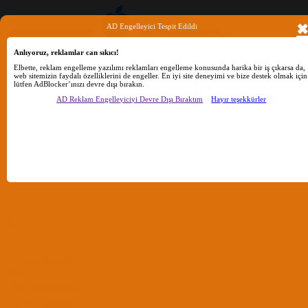
AD Engelleyici Tespit Edildi
Anlıyoruz, reklamlar can sıkıcı!
Elbette, reklam engelleme yazılımı reklamları engelleme konusunda harika bir iş çıkarsa da,
web sitemizin faydalı özelliklerini de engeller. En iyi site deneyimi ve bize destek olmak için
lütfen AdBlocker’ınızı devre dışı bırakın.
AD Reklam Engelleyiciyi Devre Dışı Bıraktım
Hayır teşekkürler
Ara
Sadece başlıkları ara
Kullanıcı:
Ara
Gelişmiş Arama...
Sadece başlıkları ara