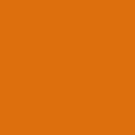
osxinfo-light
Turkce (TR)
Bize Ulaşın
Kullanım ve Şartlar
Gizlilik Politikası
Yardım
Ana Sayfa
RSS
®
Forum software by XenForo
© 2010-2020 XenForo Ltd.
Build Signature
© By
XenTR
Üst
Alt