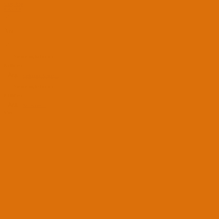
Giriş Yap
Kayıt Ol
Ara
Sadece başlıkları ara
Kullanıcı:
Ara
Gelişmiş Arama...
Sadece başlıkları ara
Kullanıcı:
Ara
Advanced...
Menü