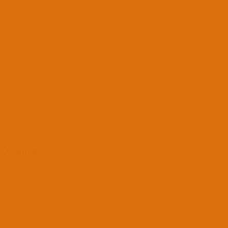
Xequed
APPRENTICE
Mesajlar
30
Öne Çıkan İçerikler
0
Tepki puanı
5
Puanları