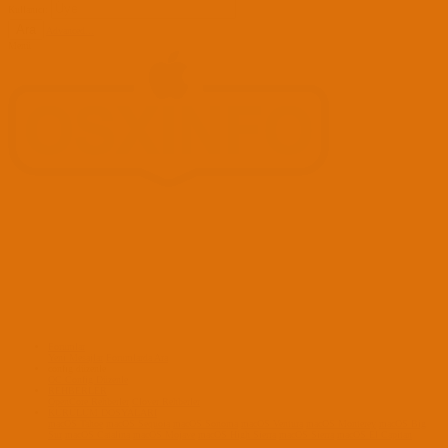
Kullanıcı:
Ara
Advanced...
Menü
Forumlar
Yeni Mesajlar
Forumlarda Ara
confıg düzenle
OC Config Düzenle
REHBERLER
OpenCore Rehberler
Clover Rehberler
KURULUM DOSYALARI
macOS Tahoe
macOS Sequoia
macOS Sonoma
macOS Ventura
macOS Monterey
macOS Big
Sur
macOS Catalina
macOS Mojave
macOS High Sierra
macOS Sierra
macOS El Capitan