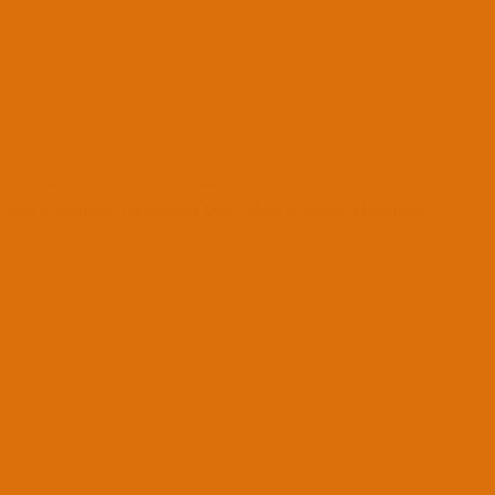
21
Katılım
19 Nis 2021
Son Görülme
14 Ara 2022
Bul
İçerik bul
Xequed tüm içeriğini bul
Xequed tüm konularını bul
Son Etkinlikler
Gönderiler
Öne Çıkan İçerikler
Hakkında
Yükleniyor...
Yükleniyor...
Yükleniyor...
Yükleniyor...