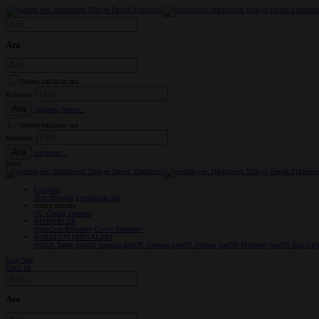
Ara
Sadece başlıkları ara
Kullanıcı:
Ara
Gelişmiş Arama...
Sadece başlıkları ara
Kullanıcı:
Ara
Advanced...
Menü
Forumlar
Yeni Mesajlar
Forumlarda Ara
confıg düzenle
OC Config Düzenle
REHBERLER
OpenCore Rehberler
Clover Rehberler
KURULUM DOSYALARI
macOS Tahoe
macOS Sequoia
macOS Sonoma
macOS Ventura
macOS Monterey
macOS Big Sur
Giriş Yap
Kayıt Ol
Ara