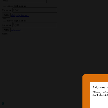
Sadece başlıkları ara
Kullanıcı:
Ara
Gelişmiş Arama...
Sadece başlıkları ara
Kullanıcı:
Ara
Advanced...
Menü
Anlıyoruz, re
Elbette, rekl
özelliklerini 
X