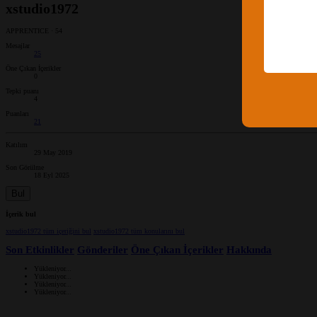
xstudio1972
APPRENTICE
·
54
Mesajlar
25
Öne Çıkan İçerikler
0
Tepki puanı
4
Puanları
21
Katılım
29 May 2019
Son Görülme
18 Eyl 2025
Bul
İçerik bul
xstudio1972 tüm içeriğini bul
xstudio1972 tüm konularını bul
Son Etkinlikler
Gönderiler
Öne Çıkan İçerikler
Hakkında
Yükleniyor...
Yükleniyor...
Yükleniyor...
Yükleniyor...