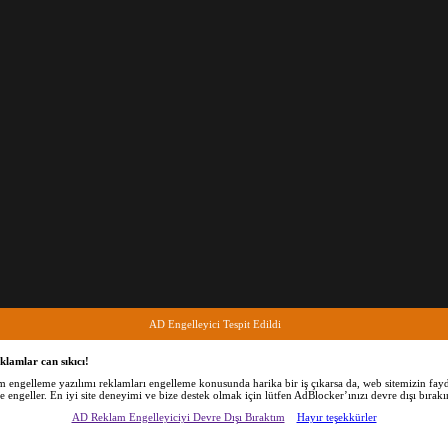
AD Engelleyici Tespit Edildi
klamlar can sıkıcı!
am engelleme yazılımı reklamları engelleme konusunda harika bir iş çıkarsa da, web sitemizin fayd
de engeller. En iyi site deneyimi ve bize destek olmak için lütfen AdBlocker’ınızı devre dışı bırakı
AD Reklam Engelleyiciyi Devre Dışı Bıraktım
Hayır teşekkürler