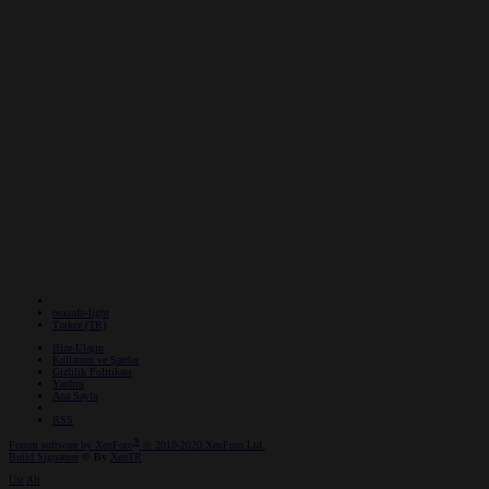
osxinfo-light
Turkce (TR)
Bize Ulaşın
Kullanım ve Şartlar
Gizlilik Politikası
Yardım
Ana Sayfa
RSS
®
Forum software by XenForo
© 2010-2020 XenForo Ltd.
Build Signature
© By
XenTR
Üst
Alt