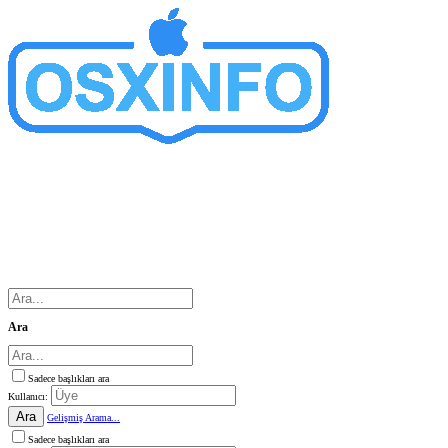
Ara
Sadece başlıkları ara
Kullanıcı:
Ara
Gelişmiş Arama...
Sadece başlıkları ara