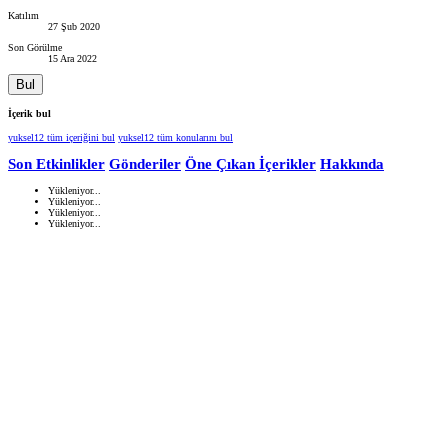
Katılım
27 Şub 2020
Son Görülme
15 Ara 2022
Bul
İçerik bul
yuksel12 tüm içeriğini bul
yuksel12 tüm konularını bul
Son Etkinlikler
Gönderiler
Öne Çıkan İçerikler
Hakkında
Yükleniyor...
Yükleniyor...
Yükleniyor...
Yükleniyor...