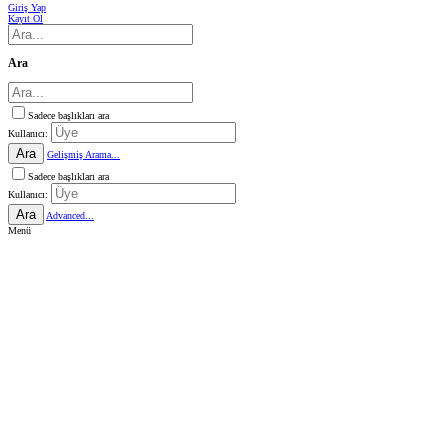
Giriş Yap
Kayıt Ol
Ara
Sadece başlıkları ara
Kullanıcı:
Ara
Gelişmiş Arama...
Sadece başlıkları ara
Kullanıcı:
Ara
Advanced...
Menü