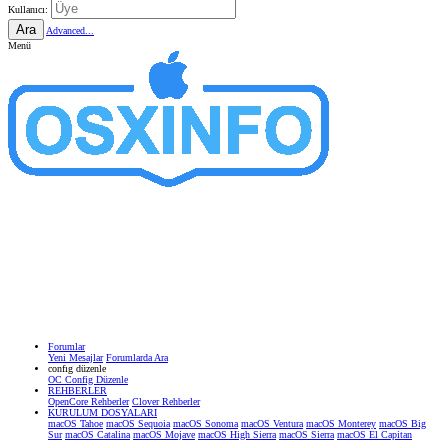
Kullanıcı:
Ara
Advanced...
Menü
Forumlar
Yeni Mesajlar
Forumlarda Ara
confıg düzenle
OC Config Düzenle
REHBERLER
OpenCore Rehberler
Clover Rehberler
KURULUM DOSYALARI
macOS Tahoe
macOS Sequoia
macOS Sonoma
macOS Ventura
macOS Monterey
macOS Big
Sur
macOS Catalina
macOS Mojave
macOS High Sierra
macOS Sierra
macOS El Capitan