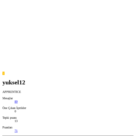
Y
yuksel12
APPRENTICE
Mesajlar
89
Öne Çıkan İçerikler
0
Tepki puanı
13
Puanları
71