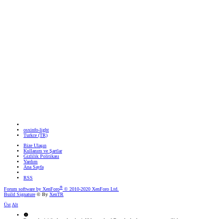
osxinfo-light
Turkce (TR)
Bize Ulaşın
Kullanım ve Şartlar
Gizlilik Politikası
Yardım
Ana Sayfa
RSS
®
Forum software by XenForo
© 2010-2020 XenForo Ltd.
Build Signature
© By
XenTR
Üst
Alt