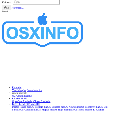
Kullanıcı:
Ara
Advanced...
Menü
Forumlar
Yeni Mesajlar
Forumlarda Ara
confıg düzenle
OC Config Düzenle
REHBERLER
OpenCore Rehberler
Clover Rehberler
KURULUM DOSYALARI
macOS Tahoe
macOS Sequoia
macOS Sonoma
macOS Ventura
macOS Monterey
macOS Big
Sur
macOS Catalina
macOS Mojave
macOS High Sierra
macOS Sierra
macOS El Capitan