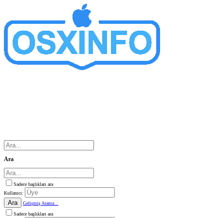
Ara
Sadece başlıkları ara
Kullanıcı:
Ara
Gelişmiş Arama...
Sadece başlıkları ara