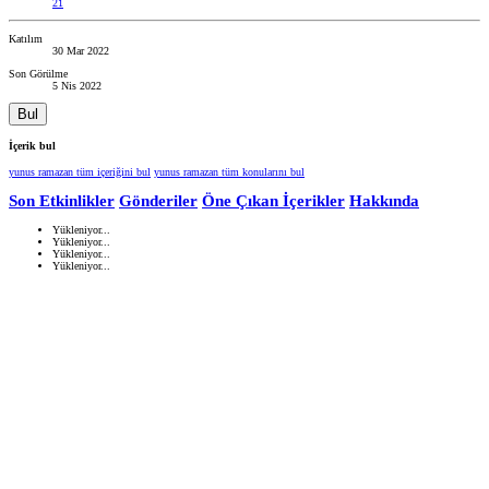
21
Katılım
30 Mar 2022
Son Görülme
5 Nis 2022
Bul
İçerik bul
yunus ramazan tüm içeriğini bul
yunus ramazan tüm konularını bul
Son Etkinlikler
Gönderiler
Öne Çıkan İçerikler
Hakkında
Yükleniyor...
Yükleniyor...
Yükleniyor...
Yükleniyor...