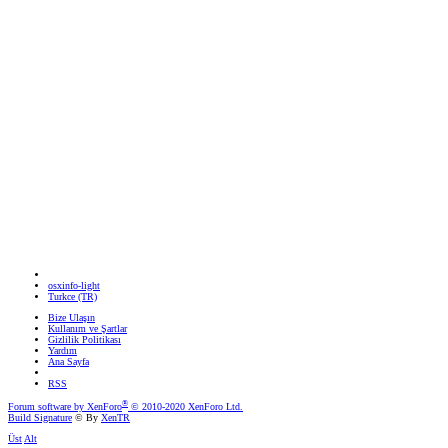
osxinfo-light
Turkce (TR)
Bize Ulaşın
Kullanım ve Şartlar
Gizlilik Politikası
Yardım
Ana Sayfa
RSS
®
Forum software by XenForo
© 2010-2020 XenForo Ltd.
Build Signature
© By
XenTR
Üst
Alt