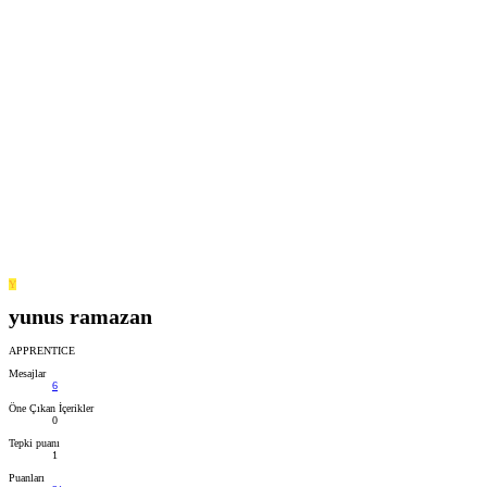
Y
yunus ramazan
APPRENTICE
Mesajlar
6
Öne Çıkan İçerikler
0
Tepki puanı
1
Puanları