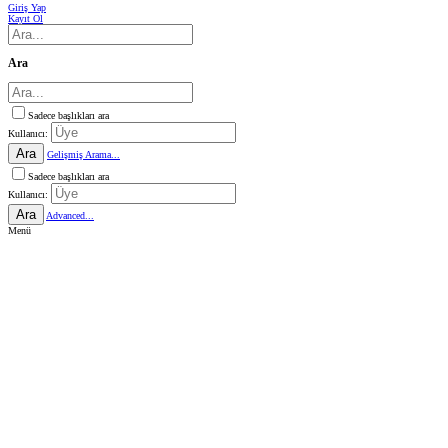
Giriş Yap
Kayıt Ol
Ara
Sadece başlıkları ara
Kullanıcı:
Ara
Gelişmiş Arama...
Sadece başlıkları ara
Kullanıcı:
Ara
Advanced...
Menü