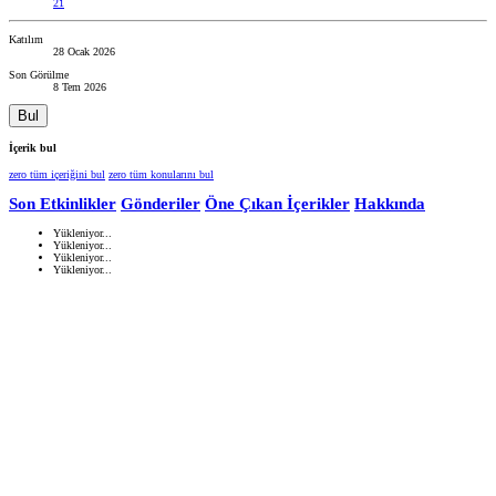
21
Katılım
28 Ocak 2026
Son Görülme
8 Tem 2026
Bul
İçerik bul
zero tüm içeriğini bul
zero tüm konularını bul
Son Etkinlikler
Gönderiler
Öne Çıkan İçerikler
Hakkında
Yükleniyor...
Yükleniyor...
Yükleniyor...
Yükleniyor...