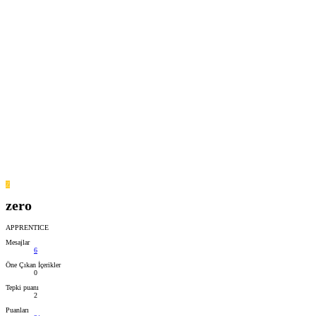
Z
zero
APPRENTICE
Mesajlar
6
Öne Çıkan İçerikler
0
Tepki puanı
2
Puanları