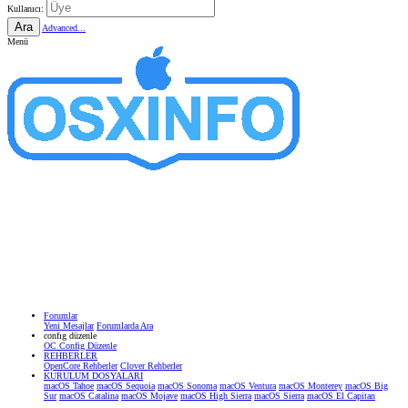
Kullanıcı:
Ara
Advanced...
Menü
Forumlar
Yeni Mesajlar
Forumlarda Ara
confıg düzenle
OC Config Düzenle
REHBERLER
OpenCore Rehberler
Clover Rehberler
KURULUM DOSYALARI
macOS Tahoe
macOS Sequoia
macOS Sonoma
macOS Ventura
macOS Monterey
macOS Big
Sur
macOS Catalina
macOS Mojave
macOS High Sierra
macOS Sierra
macOS El Capitan