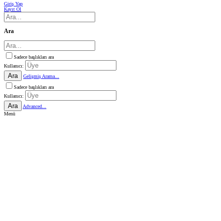
Giriş Yap
Kayıt Ol
Ara
Sadece başlıkları ara
Kullanıcı:
Ara
Gelişmiş Arama...
Sadece başlıkları ara
Kullanıcı:
Ara
Advanced...
Menü